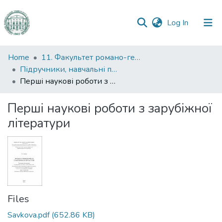
(current)
Log In
Communities
Home
11. Факультет романо-германської філології
&
Підручники, навчальні посібники та інші науково- та навчально-методичні праці РГФ
Collections
Перші наукові роботи з зарубіжної літератури
All of DSpace
Перші наукові роботи з зарубіжної
літератури
Statistics
Files
Savkova.pdf
(652.86 KB)