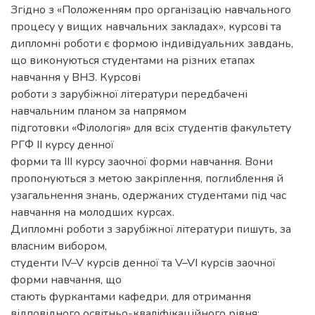
Згідно з «Положенням про організацію навчального
процесу у вищих навчальних закладах», курсові та
дипломні роботи є формою індивідуальних завдань,
що виконуються студентами на різних етапах
навчання у ВНЗ. Курсові
роботи з зарубіжної літератури передбачені
навчальним планом за напрямом
підготовки «Філологія» для всіх студентів факультету
РГФ ІІ курсу денної
форми та ІІІ курсу заочної форми навчання. Вони
пропонуються з метою закріплення, поглиблення й
узагальнення знань, одержаних студентами під час
навчання на молодших курсах.
Дипломні роботи з зарубіжної літератури пишуть, за
власним вибором,
студенти IV–V курсів денної та V–VІ курсів заочної
форми навчання, що
стають фуркантами кафедри, для отримання
відповідного освітньо-кваліфікаційного рівня: