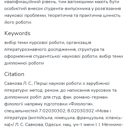
кваліфікаційний рівень, тим вагомішими мають бути
особистий внесок студента-випускника у розв’язання
наукової проблеми, теоретична та практична цінність
його роботи.
Keywords
вибір теми курсової роботи
,
організація
літературознавчого дослідження
,
структура та
оформлення студентської наукової роботи
,
вибір теми
дипломної роботи
Citation
Савкова Л. С., Перші наукові роботи з зарубіжної
літератури: метод. реком. до написання курсових та
дипломних робіт: для студ. фак. романо-герман.
філології напряму підготовки «Філологія»,
спеціальностей 7.02030302; 8.02030302 «Мова і
література (англійська, німецька, французька, іспансь-
ка)»/ Л. С. Савкова; Одеськ. нац. ун-т імені І. І. Мечнико-