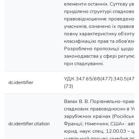
елементи останніх. Суттєву ува
приділено структурі спадковог
правовідношення: проведено 
учасників, означено їх правових
повну характеристику об’єкту 
класифікацію прав та обов’язкі
Розроблено пропозиції щодо в
законодавства у сфері регулюв
при спадкуванні.
УДК 347.65/.68(477):340.5(470
dc.identifier
(73)
Валах В. В. Порівняльно-право
спадкових правовідносин в Укра
зарубіжних країнах (Російській
dc.identifier.citation
Франції, Німеччині, США» : авто
юрид. наук: спец. 12.00.03 – ци
цивільний процес; сімейне пра