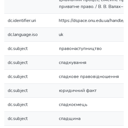
приватне право. / В. В. Валах– Ки
dc.identifier.uri
https://dspace.onu.edu.ua/hand
dc.language.iso
uk
dc.subject
правонаступництво
dc.subject
спадкування
dc.subject
спадкове правовідношення
dc.subject
юридичний факт
dc.subject
спадкоємець
dc.subject
спадщина