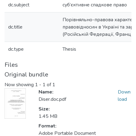
dc.subject
суб’єктивне спадкове право
Порівняльно-правова характер
dc.title
правовідносин в Україні та зар
(Російській Федерації, Франції
dc.type
Thesis
Files
Original bundle
Now showing
1 - 1 of 1
Name:
Down
Diser.doc.pdf
load
Size:
1.45 MB
Format:
Adobe Portable Document