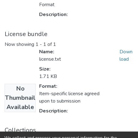
Format
Description:
License bundle
Now showing
1 - 1 of 1
Name:
Down
license.txt
load
Size:
1.71 KB
Format:
No
Item-specific license agreed
Thumbnail
upon to submission
Available
Description:
Collections
We collect and process your personal information for the