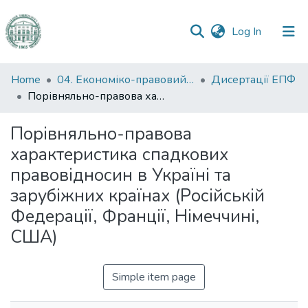
(current)
Log In
Communities
Home
04. Економіко-правовий факультет
Дисертації ЕПФ
&
Порівняльно-правова характеристика спадкових правовідносин в Україні та зарубіжних країнах (Російській Федерації, Франції, Німеччині, США)
Collections
Порівняльно-правова
All of DSpace
характеристика спадкових
правовідносин в Україні та
Statistics
зарубіжних країнах (Російській
Федерації, Франції, Німеччині,
США)
Simple item page