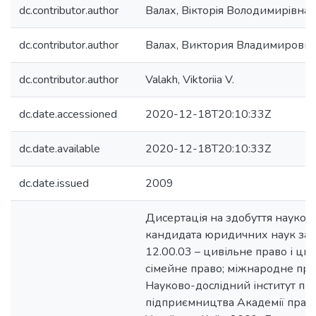
dc.contributor.author
Валах, Вiкторiя Володимирiвна
dc.contributor.author
Валах, Виктория Владимировн
dc.contributor.author
Valakh, Viktoriia V.
dc.date.accessioned
2020-12-18T20:10:33Z
dc.date.available
2020-12-18T20:10:33Z
dc.date.issued
2009
Дисертація на здобуття науков
кандидата юридичних наук за 
12.00.03 – цивільне право і ци
сімейне право; міжнародне при
Науково-дослідний інститут при
підприємництва Академії прав