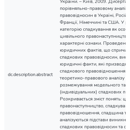
України. – Київ, 2009. Дисерта
порівняльно-правовому аналіз
правовідносин в Україні, Російс
Франції, Німеччині та США. У р
категорію спадкування як особ
цивільного правонаступництва,
характерні ознаки. Проведено
юридичних фактів, що спричин
спадкових правовідносин, вио
юридичні факти, які призводя
спадкового правовідношення. Н
dc.description.abstract
теоретико-правового аналізу 
розмежування модельного та 
(індивідуальних) спадкових пр
Розкривається зміст понять: ци
правонаступництво, спадкуванн
правовідношення, спадщина та 
аналізуються підстави виникне
спадкових правовідносин та ст