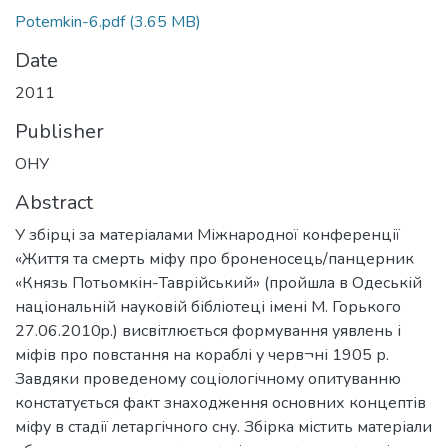
Potemkin-6.pdf
(3.65 MB)
Date
2011
Publisher
ОНУ
Abstract
У збірці за матеріалами Міжнародної конференції
«Життя та смерть міфу про броненосець/панцерник
«Князь Потьомкін-Таврійський» (пройшла в Одеській
національній науковій бібліотеці імені М. Горького
27.06.2010p.) висвітлюється формування уявлень і
міфів про повстання на кораблі у черв¬ні 1905 р.
Завдяки проведеному соціологічному опитуванню
констатується факт знаходження основних концептів
міфу в стадії летаргічного сну. Збірка містить матеріали