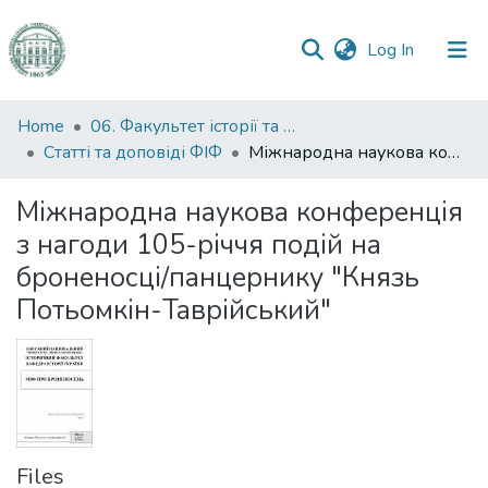
(current)
Log In
Communities
Home
06. Факультет історії та філософії
&
Статті та доповіді ФІФ
Міжнародна наукова конференція з нагоди 105-річчя подій на броненосці/панцернику "Князь Потьомкін-Таврійський"
Collections
Міжнародна наукова конференція
All of DSpace
з нагоди 105-річчя подій на
броненосці/панцернику "Князь
Statistics
Потьомкін-Таврійський"
Files