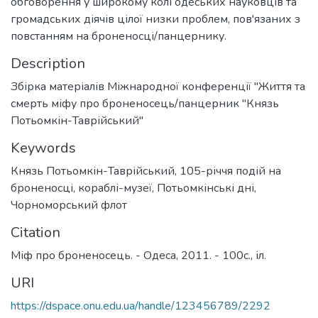
обговорення у широкому колі одеських науковців та
громадських діячів цілої низки проблем, пов'язаних з
повстанням на броненосці/панцернику.
Description
Збірка матеріалів Міжнародної конференції "Життя та
смерть міфу про броненосець/панцерник "Князь
Потьомкін-Таврійський"
Keywords
Князь Потьомкін-Таврійський
,
105-річчя подій на
броненосці
,
кораблі-музеї
,
Потьомкінські дні
,
Чорноморський флот
Citation
Міф про броненосець. - Одеса, 2011. - 100с., іл.
URI
https://dspace.onu.edu.ua/handle/123456789/2292