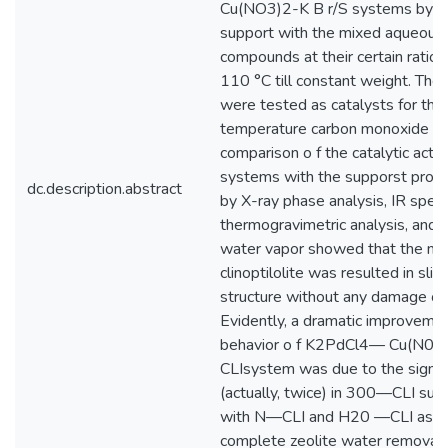
Cu(NO3)2-K B r/S systems by im
support with the mixed aqueous 
compounds at their certain ratio 
110 °C till constant weight. Th
were tested as catalysts for the 
temperature carbon monoxide ox
comparison o f the catalytic activ
systems with the supporst prope
dc.description.abstract
by X-ray phase analysis, IR spec
thermogravimetric analysis, and 
water vapor showed that the mod
clinoptilolite was resulted in slig
structure without any damage o f
Evidently, a dramatic improvement
behavior o f K2PdCl4— Cu(N0
CLIsystem was due to the signif
(actually, twice) in 300—CLI sur
with N—CLI and H20 —CLI as a r
complete zeolite water removal.