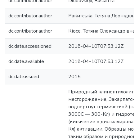
dc.contributor.author
Dlubovskyi, Ruslan M.
dc.contributor.author
Ракитська, Тетяна Леонідівна
dc.contributor.author
Кіосе, Тетяна Олександрівна
dc.date.accessioned
2018-04-10T07:53:12Z
dc.date.available
2018-04-10T07:53:12Z
dc.date.issued
2015
Природный клиноптилолит (
месторождение, Закарпатская
подвергнут термической (на
3000С — 300-Кл) и гидроте
(кипячение в дистиллирован
Кл) активации. Образцы мо
таким образом и природного