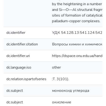
by the heightening in a number o
and Si—O—Al structural fragmen
sites of formation of catalytically
palladium-copper complexes.
dc.identifier
УДК 54.128.13:541.124:542.9
dc.identifier.citation
Вопросы химии и химической
dc.identifier.uri
https://dspace.onu.edu.ua/han
dc.language.iso
other
dc.relation.ispartofseries
;Т. 3(101).
dc.subject
монооксид углерода
dc.subject
окисление