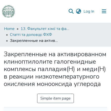
(current)
Log In
Communities
Home
13. Факультет хімії та фармації
&
Статті та доповіді ФХФ
Collections
Закрепленные на активированном клиноптилолите галогенидные комплексы палладия(Н) и меди(Н) в реакции низкотемпературного окисления монооксида углерода
All of DSpace
Закрепленные на активированном
клиноптилолите галогенидные
Statistics
комплексы палладия(Н) и меди(Н)
в реакции низкотемпературного
окисления монооксида углерода
Simple item page