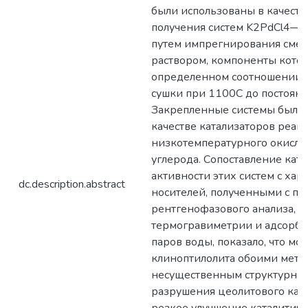
были использованы в качестве
получения систем K2PdCl4—
путем импрегнирования см
раствором, компоненты котор
определенном соотношении,
сушки при 1100С до постоянн
Закрепленные системы были 
качестве катализаторов реак
низкотемпературного окисле
углерода. Сопоставление кат
активности этих систем с ха
dc.description.abstract
носителей, полученными с п
рентгенофазового анализа, И
термогравиметрии и адсорб
паров воды, показало, что 
клиноптилолита обоими мето
несущественным структурны
разрушения цеолитового карк