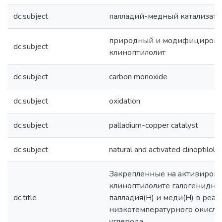
dc.subject
палладий-медный катализато
природный и модифициров
dc.subject
клиноптилолит
dc.subject
carbon monoxide
dc.subject
oxidation
dc.subject
palladium-copper catalyst
dc.subject
natural and activated clinoptilolit
Закрепленные на активиров
клиноптилолите галогенидны
dc.title
палладия(Н) и меди(Н) в реа
низкотемпературного окисле
углерода