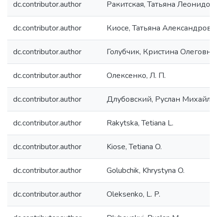
dc.contributor.author
Ракитская, Татьяна Леонидов
dc.contributor.author
Киосе, Татьяна Александровн
dc.contributor.author
Голубчик, Кристина Олеговна
dc.contributor.author
Олексенко, Л. П.
dc.contributor.author
Длубовский, Руслан Михайло
dc.contributor.author
Rakytska, Tetiana L.
dc.contributor.author
Kiose, Tetiana O.
dc.contributor.author
Golubchik, Khrystyna O.
dc.contributor.author
Oleksenko, L. P.