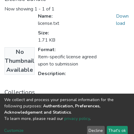
Now showing
1 - 1 of 1
Name:
Down
license.txt
load
Size:
1.71 KB
Format:
No
Item-specific license agreed
Thumbnail
upon to submission
Available
Description:
Collections
We collect and process your personal information for the
Статті та доповіді ФХФ
following purposes:
Authentication, Preferences,
Acknowledgement and Statistics
.
To learn more, please read our
privacy policy
.
DSpace software
copyright © 2009-2026
LYRASIS
Cookie
Privacy
End User
Send
Customize
Decline
That's ok