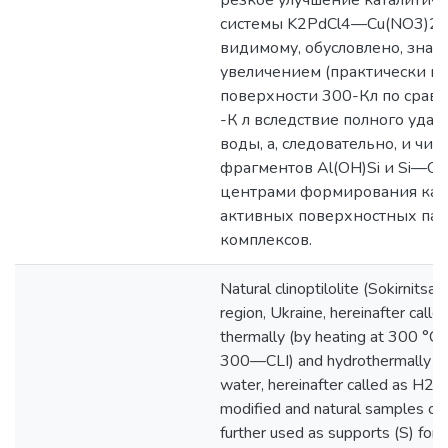
резкое улучшение каталитиче
системы K2PdCl4—Cu(NO3)2—
видимому, обусловлено, зна
увеличением (практически в
поверхности 300-Кл по срав
-К л вследствие полного уда
воды, а, следовательно, и чис
фрагментов Al(OH)Si и Si—O
центрами формирования кат
активных поверхностных па
комплексов.
Natural clinoptilolite (Sokirnitsa,
region, Ukraine, hereinafter cal
thermally (by heating at 300 °C, 
300—CLI) and hydrothermally (by 
water, hereinafter called as H2
modified and natural samples of c
further used as supports (S) for