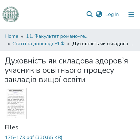
(current)
Log In
Communities
Home
11. Факультет романо-германської філології
&
Статті та доповіді РГФ
Духовність як складова здоров’я учасників освітнього процесу закладів вищої освіти
Collections
Духовність як складова здоров’я
All of DSpace
учасників освітнього процесу
закладів вищої освіти
Statistics
Files
175-179.pdf
(330.85 KB)