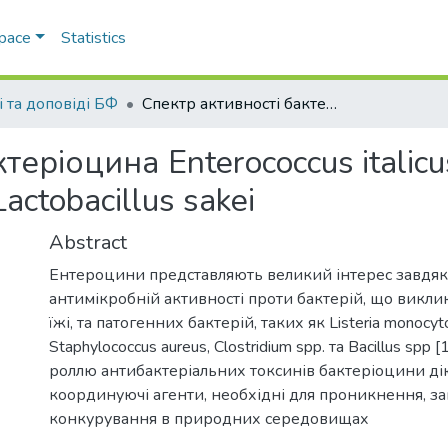
Space
Statistics
і та доповіді БФ
Спектр активності бактеріоцина Enterococcus italicus w та його ефект на утворення біоплівки Lactobacillus sakei
теріоцина Enterococcus italic
ctobacillus sakei
Abstract
Ентероцини представляють великий інтерес завдяк
антимікробній активності проти бактерій, що викли
їжі, та патогенних бактерій, таких як Listeria monocyt
Staphylococcus aureus, Clostridium spp. та Bacillus spp [
роллю антибактеріальних токсинів бактеріоцини дію
координуючі агенти, необхідні для проникнення, за
конкурування в природних середовищах