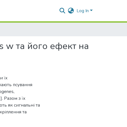
Log In
us w та його ефект на
и їх
кають псування
ogenes,
1]. Разом з їх
ть як сигнальні та
кріплення та