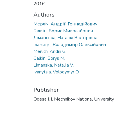
2016
Authors
Мерліч, Андрій Геннадійович
Галкін, Борис Миколайович
Ліманська, Наталія Вікторівна
Іваниця, Володимир Олексійович
Merlich, Andrii G.
Galkin, Borys M.
Limanska, Nataliia V.
Ivanytsia, Volodymyr O.
Publisher
Odesa I. I. Mechnikov National University