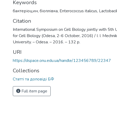
Keywords
бактеріоцин
,
біоплівка
,
Enterococcus italicus
,
Lactobacil
Citation
International Symposium on Cell Biology jointly with 5th 
for Cell Biology (Odesa, 2-6 October, 2016) / I. I. Mechn
University. – Odesa. – 2016. – 132 p.
URI
https://dspace.onu.edu.ua/handle/123456789/22347
Collections
Статті та доповіді БФ
Full item page