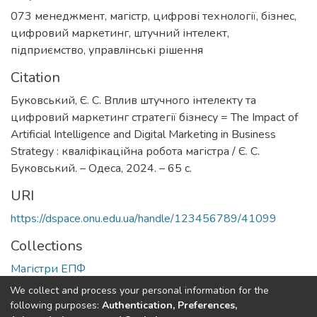
073 менеджмент
,
магістр
,
цифрові технології
,
бізнес
,
цифровий маркетинг
,
штучний інтелект
,
підприємство
,
управлінські рішення
Citation
Буковський, Є. С. Вплив штучного інтелекту та
цифровий маркетинг стратегії бізнесу = The Impact of
Artificial Intelligence and Digital Marketing in Business
Strategy : кваліфікаційна робота магістра / Є. С.
Буковський. – Одеса, 2024. – 65 с.
URI
https://dspace.onu.edu.ua/handle/123456789/41099
Collections
Магістри ЕПФ
We collect and process your personal information for the
Full item page
following purposes:
Authentication, Preferences,