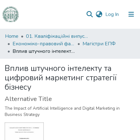
(current)
Log In
Communities
Home
01. Кваліфікаційні випускні роботи здобувачів вищої освіти
&
Економіко-правовий факультет
Магістри ЕПФ
Collections
Вплив штучного інтелекту та цифровий маркетинг стратегії бізнесу
All of DSpace
Вплив штучного інтелекту та
цифровий маркетинг стратегії
Statistics
бізнесу
Alternative Title
The Impact of Artificial Intelligence and Digital Marketing in
Business Strategy