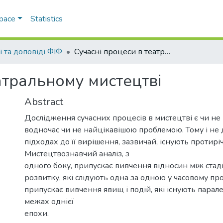
Space
Statistics
і та доповіді ФІФ
Сучасні процеси в театральному мистецтві
атральному мистецтві
Abstract
Дослідження сучасних процесів в мистецтві є чи не
водночас чи не найцікавішою проблемою. Тому і не 
підходах до її вирішення, зазвичай, існують протиріч
Мистецтвознавчий аналіз, з
одного боку, припускає вивчення відносин між ста
розвитку, які слідують одна за одною у часовому прос
припускає вивчення явищ і подій, які існують парале
межах однієї
епохи.