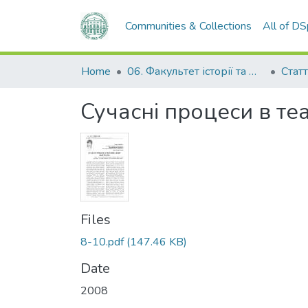
Communities & Collections
All of D
Home
06. Факультет історії та філософії
Статт
Сучасні процеси в те
Files
8-10.pdf
(147.46 KB)
Date
2008