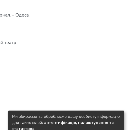
нал. – Одеса,
й театр
Ми збираємо та обробляємо вашу особисту інформацію
для таких цілей:
автентифікація, налаштування та
статистика
.