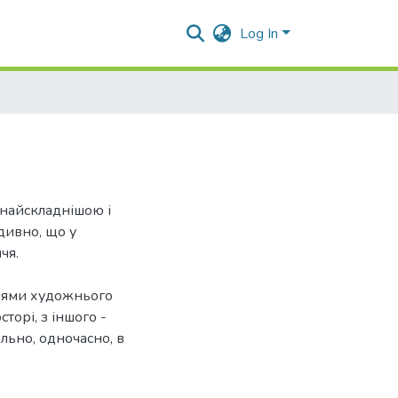
Log In
 найскладнішою і
дивно, що у
чя.
діями художнього
торі, з іншого -
льно, одночасно, в