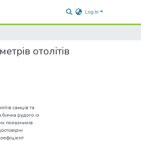
Log In
етрів отолітів
ітів самців та
а бичка рудого із
их показників
достовірні
коефіцієнт