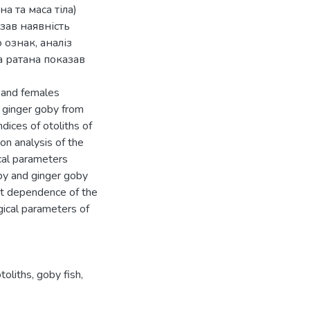
 та маса тіла)
зав наявність
 ознак, аналіз
а ратана показав
 and females
d ginger goby from
ices of otoliths of
ion analysis of the
ical parameters
by and ginger goby
ant dependence of the
ogical parameters of
toliths
,
goby fish
,