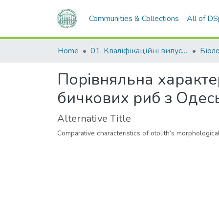
Communities & Collections
All of D
Home
01. Кваліфікаційні випускні роботи здобувачів вищої освіти
Біол
Порівняльна характе
бичкових риб з Одесь
Alternative Title
Comparative characteristics of otolith’s morphologic