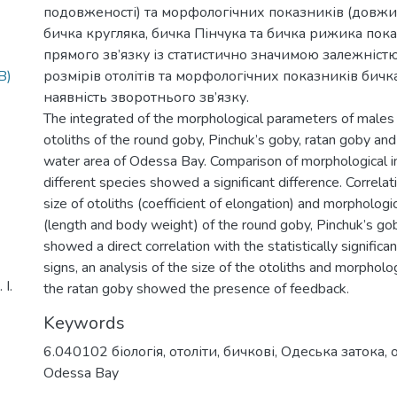
подовженості) та морфологічних показників (довжина
бичка кругляка, бичка Пінчука та бичка рижика пока
прямого зв’язку із статистично значимою залежністю
B)
розмірів отолітів та морфологічних показників бичк
наявність зворотнього зв’язку.
The integrated of the morphological parameters of males
otoliths of the round goby, Pinchuk’s goby, ratan goby an
water area of Odessa Bay. Comparison of morphological ind
different species showed a significant difference. Correlat
size of otoliths (coefficient of elongation) and morpholog
(length and body weight) of the round goby, Pinchuk’s go
showed a direct correlation with the statistically signific
signs, an analysis of the size of the otoliths and morphol
І.
the ratan goby showed the presence of feedback.
Keywords
6.040102 біологія
,
отоліти
,
бичкові
,
Одеська затока
,
o
Odessa Bay