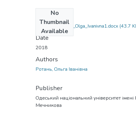
No
Files
Thumbnail
6.040102_Rotan_Olga_Ivanivna1.docx
(43.7 K
Available
Date
2018
Authors
Ротань, Ольга Іванівна
Publisher
Одеський національний університет імені І. 
Мечникова