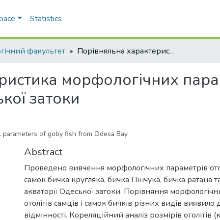
Space
Statistics
огічний факультет
Порівняльна характеристика морфологічних параметрів отолітів бичкових риб з Одеської затоки
ристика морфологічних парам
кої затоки
al parameters of goby fish from Odesa Bay
Abstract
Проведено вивчення морфологічних параметрів отол
самок бичка кругляка, бичка Пінчука, бичка ратана т
акваторії Одеської затоки. Порівняння морфологічн
отолітів самців і самок бичків різних видів виявило 
відмінності. Кореляційний аналіз розмірів отолітів (