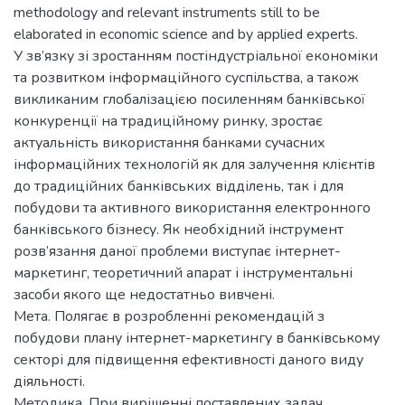
methodology and relevant instruments still to be
elaborated in economic science and by applied experts.
У зв’язку зі зростанням постіндустріальної економіки
та розвитком інформаційного суспільства, а також
викликаним глобалізацією посиленням банківської
конкуренції на традиційному ринку, зростає
актуальність використання банками сучасних
інформаційних технологій як для залучення клієнтів
до традиційних банківських відділень, так і для
побудови та активного використання електронного
банківського бізнесу. Як необхідний інструмент
розв’язання даної проблеми виступає інтернет-
маркетинг, теоретичний апарат і інструментальні
засоби якого ще недостатньо вивчені.
Мета. Полягає в розробленні рекомендацій з
побудови плану інтернет-маркетингу в банківському
секторі для підвищення ефективності даного виду
діяльності.
Методика. При вирішенні поставлених задач