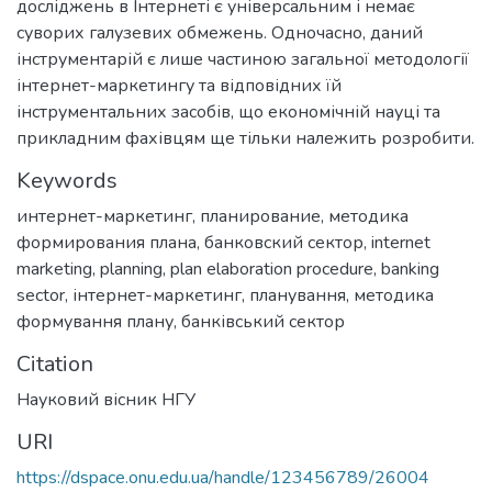
досліджень в Інтернеті є універсальним і немає
суворих галузевих обмежень. Одночасно, даний
інструментарій є лише частиною загальної методології
інтернет-маркетингу та відповідних їй
інструментальних засобів, що економічній науці та
прикладним фахівцям ще тільки належить розробити.
Keywords
интернет-маркетинг
,
планирование
,
методика
формирования плана
,
банковский сектор
,
internet
marketing
,
planning
,
plan elaboration procedure
,
banking
sector
,
інтернет-маркетинг
,
планування
,
методика
формування плану
,
банківський сектор
Citation
Науковий вісник НГУ
URI
https://dspace.onu.edu.ua/handle/123456789/26004