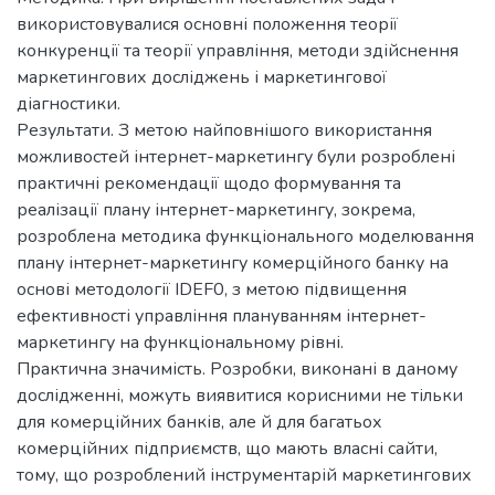
використовувалися основні положення теорії
конкуренції та теорії управління, методи здійснення
маркетингових досліджень і маркетингової
діагностики.
Результати. З метою найповнішого використання
можливостей інтернет-маркетингу були розроблені
практичні рекомендації щодо формування та
реалізації плану інтернет-маркетингу, зокрема,
розроблена методика функціонального моделювання
плану інтернет-маркетингу комерційного банку на
основі методології IDEF0, з метою підвищення
ефективності управління плануванням інтернет-
маркетингу на функціональному рівні.
Практична значимість. Розробки, виконані в даному
дослідженні, можуть виявитися корисними не тільки
для комерційних банків, але й для багатьох
комерційних підприємств, що мають власні сайти,
тому, що розроблений інструментарій маркетингових