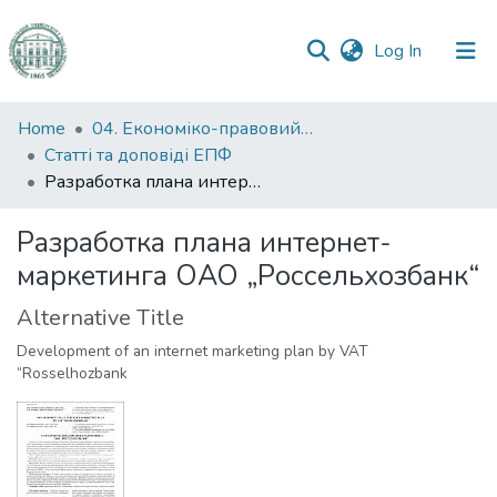
(current)
Log In
Communities
Home
04. Економіко-правовий факультет
&
Статті та доповіді ЕПФ
Collections
Разработка плана интернет-маркетинга ОАО „Россельхозбанк“
All of DSpace
Разработка плана интернет-
маркетинга ОАО „Россельхозбанк“
Statistics
Alternative Title
Development of an internet marketing plan by VAT
“Rosselhozbank