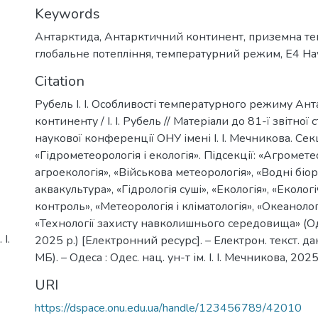
Keywords
Антарктида
,
Антарктичний континент
,
приземна те
глобальне потепління
,
температурний режим
,
Е4 На
Citation
Рубель І. І. Особливості температурного режиму Ан
континенту / І. І. Рубель // Матеріали до 81-ї звітної 
наукової конференції ОНУ імені І. І. Мечникова. Сек
«Гідрометеорологія і екологія». Підсекції: «Агромете
агроекологія», «Військова метеорологія», «Водні біо
аквакультура», «Гідрологія суші», «Екологія», «Еколог
контроль», «Метеорологія і кліматологія», «Океанолог
«Технології захисту навколишнього середовища» (Од
І.
2025 р.) [Електронний ресурс]. – Електрон. текст. дан
МБ). – Одеса : Одес. нац. ун-т ім. І. І. Мечникова, 202
URI
https://dspace.onu.edu.ua/handle/123456789/42010