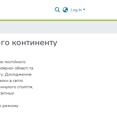
Log In
го континенту
тю постійного
ярної області та
ату. Дослідження
ки в світлі
нулого століття,
вітньої
го режиму