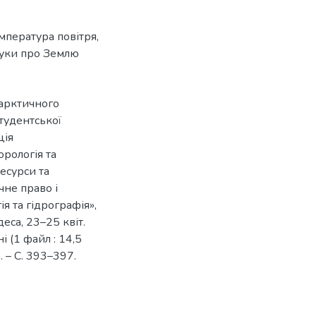
мпература повітря
,
уки про Землю
тарктичного
студентської
ція
орологія та
ресурси та
ічне право і
ія та гідрографія»,
еса, 23–25 квіт.
і (1 файл : 14,5
5. – С. 393–397.