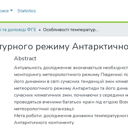
Space
Statistics
і та доповіді ФГЕ
Особливості температурного режиму Антарктичного континенту
турного режиму Антарктично
Abstract
Актуальність дослідження: визначається необхідніс
моніторингу метеорологічного режиму Південної пол
його динаміки в світі сучасних тенденцій змін клім
метеорологічного режиму Антарктиди та його динамі
сучасних кліматичних змін, починаючи з середини ми
проводяться вченими багатьох країн під егідою Всес
метеорологічної організації.
Мета роботи: дослідження динаміки температурно
Антарктичного континенту.