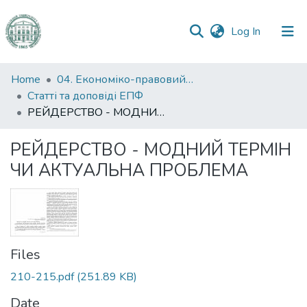
(current)
Log In
Communities
Home
04. Економіко-правовий факультет
&
Статті та доповіді ЕПФ
Collections
РЕЙДЕРСТВО - МОДНИЙ ТЕРМІН ЧИ АКТУАЛЬНА ПРОБЛЕМА
All of DSpace
РЕЙДЕРСТВО - МОДНИЙ ТЕРМІН
ЧИ АКТУАЛЬНА ПРОБЛЕМА
Statistics
Files
210-215.pdf
(251.89 KB)
Date