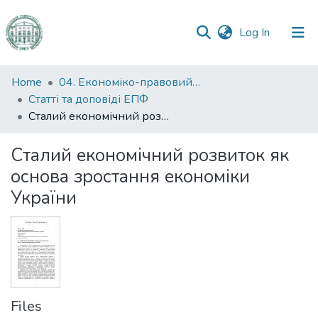
(current)
Log In
Communities
Home
04. Економіко-правовий факультет
&
Статті та доповіді ЕПФ
Collections
Сталий економічний розвиток як основа зростання економіки України
All of DSpace
Сталий економічний розвиток як
основа зростання економіки
Statistics
України
Files