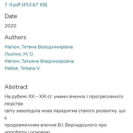
7-9.pdf
(453.67 KB)
Date
2020
Authors
Матюк, Тетяна Володимирiвна
Льопко, М. О.
Матюк, Татьяна Владимировна
Matiuk, Tetiana V.
Abstract
На рубежі ХХ – ХХІ ст. умами вчених і прогресивного
людства
світу заволоділа нова парадигма сталого розвитку, що
є
продовженням вчення В.І. Вернадського про
ноосферу і основою