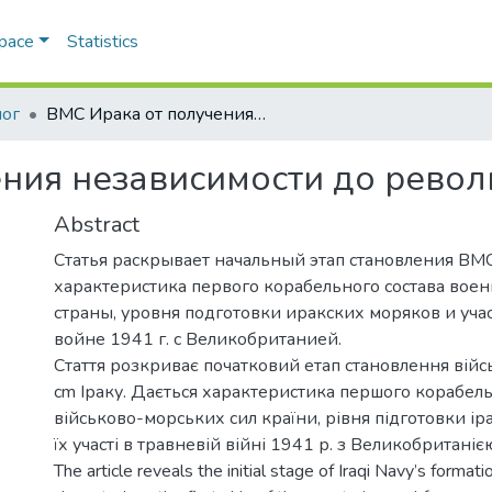
Space
Statistics
лог
ВМС Ирака от получения независимости до революции 1958 года
ния независимости до револ
Abstract
Статья раскрывает начальный этап становления ВМС
характеристика первого корабельного состава вое
страны, уровня подготовки иракских моряков и уча
войне 1941 г. с Великобританией.
Стаття розкриває початковий етап становлення вій
cm Іраку. Дається характеристика першого корабел
військово-морських сил країни, рівня підготовки ір
їх участі в травневій війні 1941 р. з Великобританіє
The article reveals the initial stage of Iraqi Navy’s formati