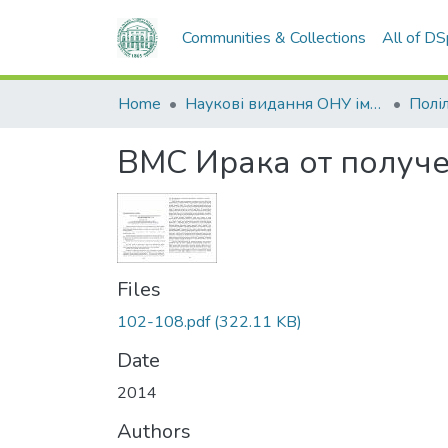
Communities & Collections
All of D
Home
Наукові видання ОНУ імені І. І. Мечникова
Полі
ВМС Ирака от получе
Files
102-108.pdf
(322.11 KB)
Date
2014
Authors