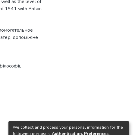
 well as the level of
 of 1941 with Britain.
помогательное
катер
,
допоміжне
філософії,
We collect and process your personal information for the
following purposes:
Authentication, Preferences,