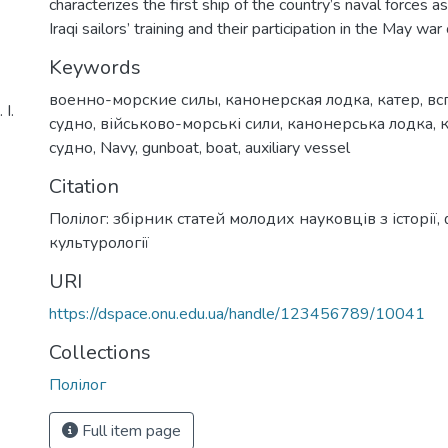
characterizes the first ship of the country’s naval forces as
Iraqi sailors’ training and their participation in the May war
Keywords
военно-морские силы
,
канонерская лодка
,
катер
,
вс
І.
судно
,
військово-морські сили
,
канонерська лодка
,
судно
,
Navy
,
gunboat
,
boat
,
auxiliary vessel
Citation
Полілог: збірник статей молодих науковців з історії, 
культурології
URI
https://dspace.onu.edu.ua/handle/123456789/10041
Collections
Полілог
Full item page