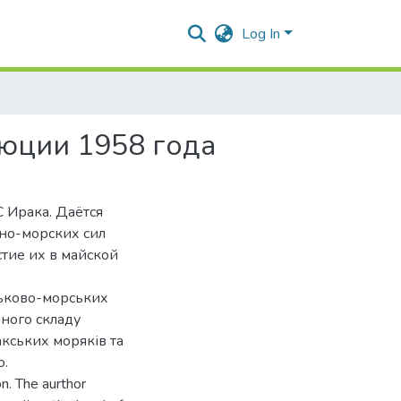
Log In
юции 1958 года
 Ирака. Даётся
нно-морских сил
стие их в майской
ськово-морських
ьного складу
акських моряків та
ю.
on. The aurthor