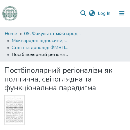
(current)
Log In
Communities
Home
09. Факультет міжнародних відносин, політології та соціології
&
Міжнародні відносини, суспільні комунікації та регіональні студії
Collections
Статті та доповіді ФМВПС (Міжнародні відносини, суспільні комунікації та регіональні студії)
Постбіполярний регіоналізм як політична, світоглядна та функціональна парадигма
All of DSpace
Постбіполярний регіоналізм як
Statistics
політична, світоглядна та
функціональна парадигма