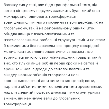
балансу сил у світі, але й до трансформації того, від
чого в кінцевому підсумку залежить будь-який стан
міжнародної рівноваги: трансформації
зовнішньополітичного мислення та волі держав, як на
глобальному, так й на регіональному рівнях. Втім,
обидва явища є взаємопов'язаними та
взаємозалежними: глобальні структурні зміни не стали
б можливими без паралельного процесу своєрідної
модифікації зовнішньополітичної свідомості, що
торкнулася як ключових міжнародних гравців, так й
тих, хто тільки лише робив перші кроки на світовій
арені. Тож нові підходи до світової політики та
міждержавних зв'язків створювали нові
зовнішньополітичні доктрини та концепції; вони,
нарівні з об'єктивними геополітичними зрушеннями,
надали сильний поштовх динаміці тим структурним
змінам, які неминуче вели до глобальних
трансформацій.