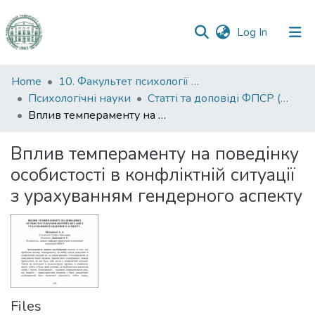
(current)
Log In
Communities
Home
10. Факультет психології та соціальної роботи
&
Психологічні науки
Статті та доповіді ФПСР (Психологічні науки)
Collections
Вплив темпераменту на поведінку особистості в конфліктній ситуації з урахуванням гендерного аспекту
All of DSpace
Вплив темпераменту на поведінку
особистості в конфліктній ситуації
Statistics
з урахуванням гендерного аспекту
Files