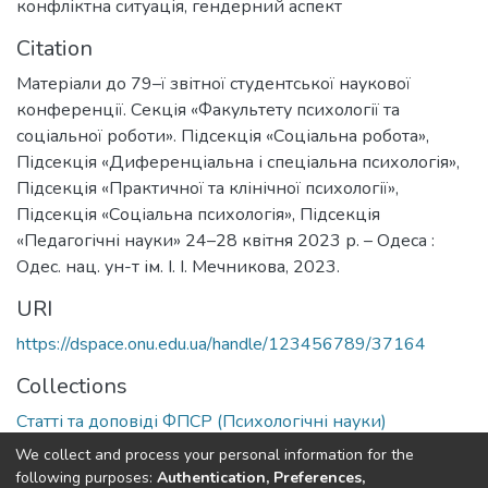
конфліктна ситуація
,
гендерний аспект
Citation
Матеріали до 79–ї звітної студентської наукової
конференції. Секція «Факультету психології та
соціальної роботи». Підсекція «Соціальна робота»,
Підсекція «Диференціальна і спеціальна психологія»,
Підсекція «Практичної та клінічної психології»,
Підсекція «Соціальна психологія», Підсекція
«Педагогічні науки» 24–28 квітня 2023 р. – Одеса :
Одес. нац. ун-т ім. І. І. Мечникова, 2023.
URI
https://dspace.onu.edu.ua/handle/123456789/37164
Collections
Статті та доповіді ФПСР (Психологічні науки)
We collect and process your personal information for the
Full item page
following purposes:
Authentication, Preferences,