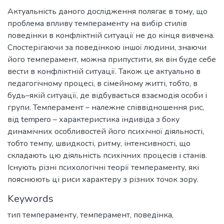
Актуальність даного дослідження полягає в тому, що
проблема впливу темпераменту на вибір стилів
поведінки в конфліктній ситуації не до кінця вивчена.
Спостерігаючи за поведінкою іншої людини, знаючи
його темперамент, можна припустити, як він буде себе
вести в конфліктній ситуації. Також це актуально в
педагогічному процесі, в сімейному житті, тобто, в
будь–якій ситуації, де відбувається взаємодія особи і
групи. Темперамент – належне співвідношення рис,
від tempero – характеристика індивіда з боку
динамічних особливостей його психічної діяльності,
тобто темпу, швидкості, ритму, інтенсивності, що
складають цю діяльність психічних процесів і станів.
Існують різні психологічні теорії темпераменту, які
пояснюють ці риси характеру з різних точок зору.
Keywords
тип темпераменту
,
темперамент
,
поведінка
,