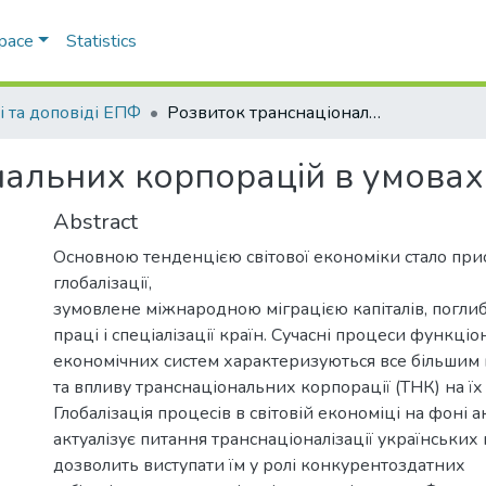
Space
Statistics
і та доповіді ЕПФ
Розвиток транснаціональних корпорацій в умовах глобалізації
альних корпорацій в умовах 
Abstract
Основною тенденцією світової економіки стало при
глобалізації,
зумовлене міжнародною міграцією капіталів, погли
праці і спеціалізації країн. Сучасні процеси функці
економічних систем характеризуються все більшим 
та впливу транснаціональних корпорації (ТНК) на ї
Глобалізація процесів в світовій економіці на фоні а
актуалізує питання транснаціоналізації українських
дозволить виступати їм у ролі конкурентоздатних