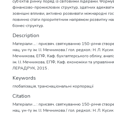
суб’єктів ринку поряд із світовими лідерами. Форм
фінансово-промислових структур, здатних адекватн
зовнішні впливи, активно розвивати міжнародні гос
повинно стати пріоритетним напрямом розвитку на
бізнес-структур.
Description
Матеріали ... : присвяч. святкуванню 150-річчя ство
нац. ун-ту ім. І.І. Мечникова / гол. редкол.: Н. Л. Кусик ;
Мечникова, ЕПФ, Каф. бухгалтерського обліку, аналі
ім. І.І. Мечникова, ЕПФ, Каф. економіки та управління 
ЛЕРАДРУК, 2015 .
Keywords
глобалізація
,
транснаціональні корпорації
Citation
Матеріали ... : присвяч. святкуванню 150-річчя ство
нац. ун-ту ім. І.І. Мечникова / гол. редкол.: Н. Л. Кусик ;