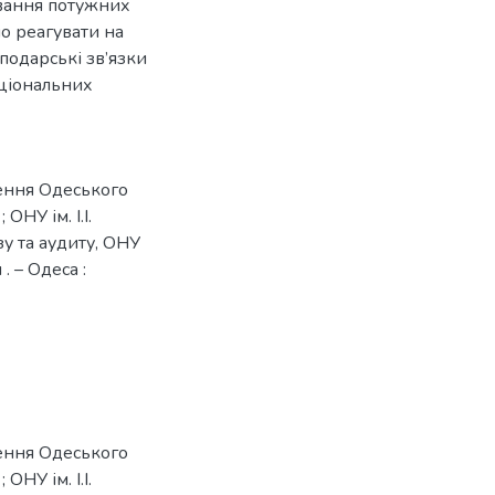
ування потужних
о реагувати на
подарські зв’язки
ціональних
рення Одеського
 ОНУ ім. І.І.
зу та аудиту, ОНУ
. – Одеса :
рення Одеського
 ОНУ ім. І.І.