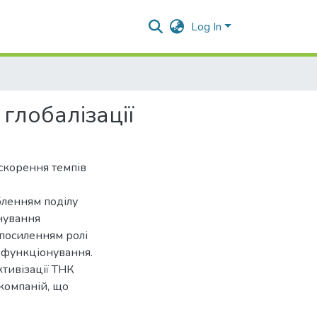
Log In
глобалізації
скорення темпів
бленням поділу
онування
посиленням ролі
х функціонування.
ктивізації ТНК
 компаній, що