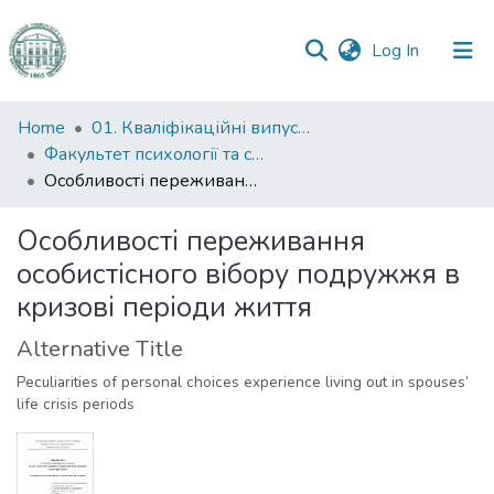
(current)
Log In
Communities
Home
01. Кваліфікаційні випускні роботи здобувачів вищої освіти
&
Факультет психології та соціальної роботи
Collections
Особливості переживання особистісного вібору подружжя в кризові періоди життя
All of DSpace
Особливості переживання
особистісного вібору подружжя в
Statistics
кризові періоди життя
Alternative Title
Peculiarities of personal choices experience living out in spouses’
life crisis periods