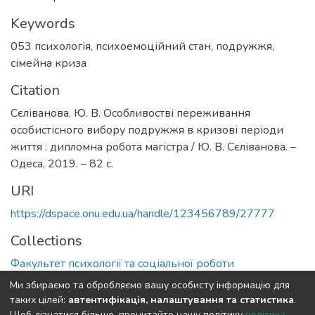
Keywords
053 психологія
,
психоемоційний стан
,
подружжя
,
сімейна криза
Citation
Сєліванова, Ю. В. Особливостві переживання
особистісного вибору подружжя в кризові періоди
життя : дипломна робота магістра / Ю. В. Сєліванова. –
Одеса, 2019. – 82 с.
URI
https://dspace.onu.edu.ua/handle/123456789/27777
Collections
Факультет психології та соціальної роботи
Ми збираємо та обробляємо вашу особисту інформацію для
Full item page
таких цілей:
автентифікація, налаштування та статистика
.
Щоб дізнатися більше, прочитайте нашу політику
політика