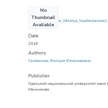
No
Files
Thumbnail
035.01_Selivanova_Viktoriya_Vyacheslavivna1
Available
cx
(48.88 KB)
Date
2018
Authors
Селіванова, Вікторія В'ячеславівна
Publisher
Одеський національний університет імені І. 
Мечникова