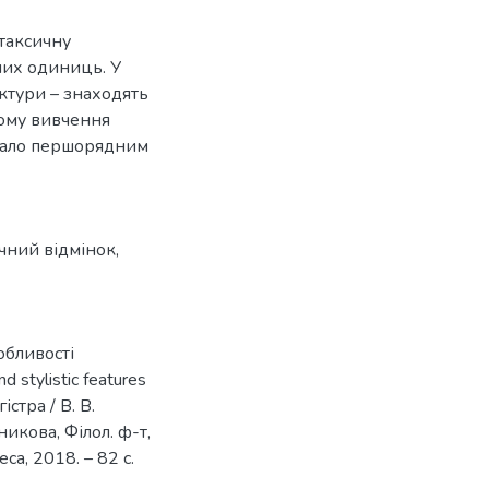
таксичну
аних одиниць. У
уктури – знаходять
Тому вивчення
 стало першорядним
чний відмінок
,
собливості
 stylistic features
істра / В. В.
чникова, Філол. ф-т,
са, 2018. – 82 с.