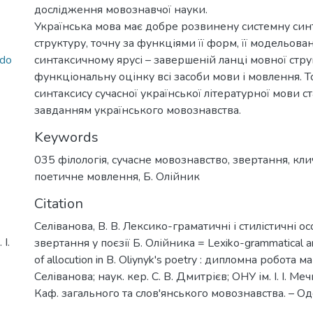
дослідження мовознавчої науки.
Українська мова має добре розвинену системну син
структуру, точну за функціями її форм, її модельов
.do
синтаксичному ярусі – завершеній ланці мовної стр
функціональну оцінку всі засоби мови і мовлення. 
синтаксису сучасної української літературної мови
завданням українського мовознавства.
Keywords
035 філологія
,
сучасне мовознавство
,
звертання
,
кли
поетичне мовлення
,
Б. Олійник
Citation
Селіванова, В. В. Лексико-граматичні і стилістичні о
І.
звертання у поєзії Б. Олійника = Lexiko-grammatical and
of allocution in B. Oliynyk's poetry : дипломна робота маг
Селіванова; наук. кер. С. В. Дмитрієв; ОНУ ім. І. І. Ме
Каф. загального та слов'янського мовознавства. – Оде