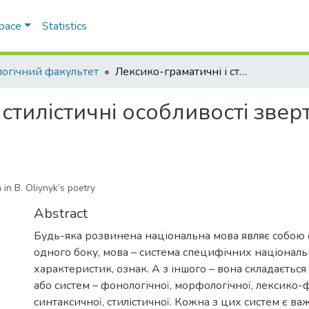
Space
Statistics
логічний факультет
Лексико-граматичні і стилістичні особливості звертання у поезії Б. Олійника
стилістичні особливості зверт
 in B. Oliynyk’s poetry
Abstract
Будь-яка розвинена національна мова являє собою с
одного боку, мова – система специфічних національ
характеристик, ознак. А з іншого – вона складається 
або систем – фонологічної, морфологічної, лексико-
синтаксичної, стилістичної. Кожна з цих систем є в