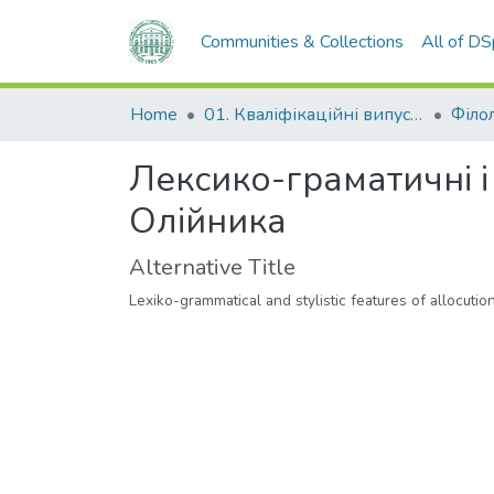
Communities & Collections
All of D
Home
01. Кваліфікаційні випускні роботи здобувачів вищої освіти
Філо
Лексико-граматичні і 
Олійника
Alternative Title
Lexiko-grammatical and stylistic features of allocution