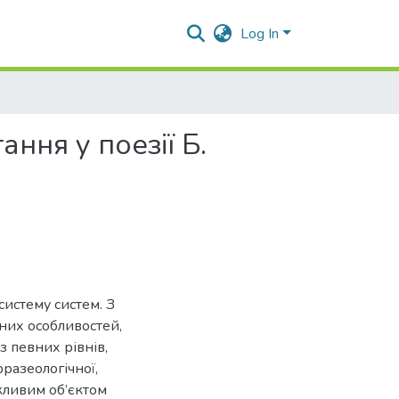
Log In
ання у поезії Б.
истему систем. З
них особливостей,
з певних рівнів,
фразеологічної,
ажливим об’єктом