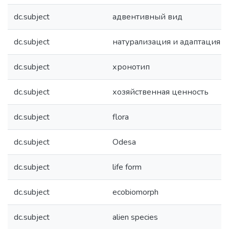
dc.subject
адвентивный вид
dc.subject
натурализация и адаптация
dc.subject
хронотип
dc.subject
хозяйственная ценность
dc.subject
flora
dc.subject
Odesa
dc.subject
life form
dc.subject
ecobiomorph
dc.subject
alien species