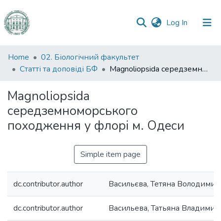
(current)
Log In
Communities
Home
02. Біологічний факультет
&
Статті та доповіді БФ
Magnoliopsida середземноморського походження у флорі м. Одеси
Collections
Magnoliopsida
All of DSpace
середземноморського
походження у флорі м. Одеси
Statistics
Simple item page
dc.contributor.author
Васильєва, Тетяна Володимир
dc.contributor.author
Васильева, Татьяна Владими