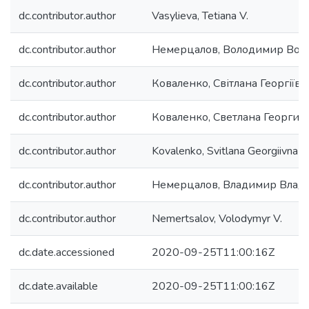
dc.contributor.author
Vasylieva, Tetiana V.
dc.contributor.author
Немерцалов, Володимир Вол
dc.contributor.author
Коваленко, Світлана Георгіївн
dc.contributor.author
Коваленко, Светлана Георгие
dc.contributor.author
Kovalenko, Svitlana Georgiivna
dc.contributor.author
Немерцалов, Владимир Влад
dc.contributor.author
Nemertsalov, Volodymyr V.
dc.date.accessioned
2020-09-25T11:00:16Z
dc.date.available
2020-09-25T11:00:16Z