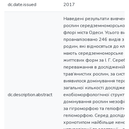
dc.date.issued
2017
Наведені результати вивчен
рослин середземноморського
флорі міста Одеси. Усього виз
проаналізовано 246 видів з 1
родин, які відносяться до клас
мають середземноморське по
життєвих форм за І. Г. Сереб
переважання в дослідженій 
трав’янистих рослин, за систе
виявилося домінування терофі
загальної кількості досліджен
dc.description.abstract
екобіоморфологічної структу
домінування рослин мезофітн
за гігроморфою та геліофітної
геліоморфою. Серед дослідж
хронотипом найбільше кенофі