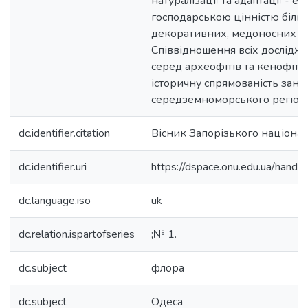
натуралізації та адаптації - еп
господарською цінністю більш
декоративних, медоносних та
Співвідношення всіх дослідж
серед археофітів та кенофіті
історичну спрямованість занос
середземноморського регіону
dc.identifier.citation
Вісник Запорізького націонал
dc.identifier.uri
https://dspace.onu.edu.ua/han
dc.language.iso
uk
dc.relation.ispartofseries
;№ 1.
dc.subject
флора
dc.subject
Одеса