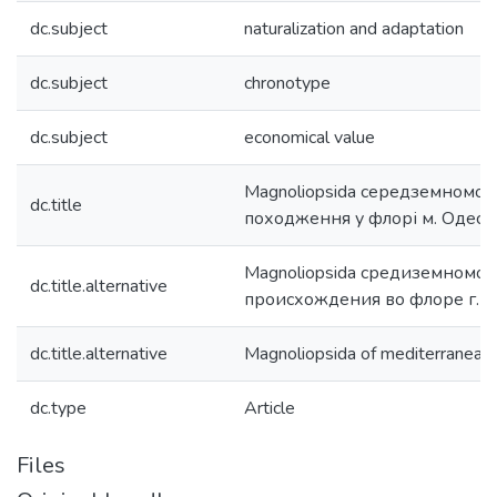
dc.subject
naturalization and adaptation
dc.subject
chronotype
dc.subject
economical value
Magnoliopsida середземномор
dc.title
походження у флорі м. Одеси
Magnoliopsida средиземномор
dc.title.alternative
происхождения во флоре г. 
dc.title.alternative
Magnoliopsida of mediterranean o
dc.type
Article
Files