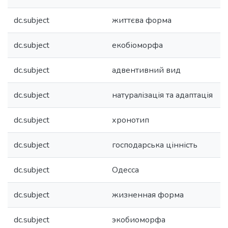
dc.subject
життєва форма
dc.subject
екобіоморфа
dc.subject
адвентивний вид
dc.subject
натуралізація та адаптація
dc.subject
хронотип
dc.subject
господарська цінність
dc.subject
Одесса
dc.subject
жизненная форма
dc.subject
экобиоморфа