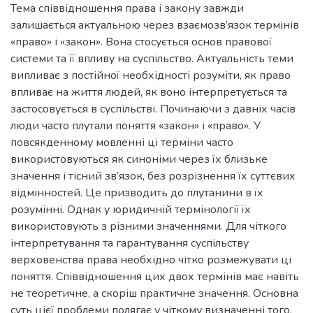
Тема співвідношення права і закону завжди
залишається актуальною через взаємозв’язок термінів
«право» і «закон». Вона стосується основ правової
системи та її впливу на суспільство. Актуальність теми
випливає з постійної необхідності розуміти, як право
впливає на життя людей, як воно інтерпретується та
застосовується в суспільстві. Починаючи з давніх часів
люди часто плутали поняття «закон» і «право». У
повсякденному мовленні ці терміни часто
використовуються як синоніми через їх близьке
значення і тісний зв’язок, без розрізнення їх суттєвих
відмінностей. Це призводить до плутанини в їх
розумінні. Однак у юридичній термінології їх
використовують з різними значеннями. Для чіткого
інтерпретування та гарантування суспільству
верховенства права необхідно чітко розмежувати ці
поняття. Співвідношення цих двох термінів має навіть
не теоретичне, а скоріш практичне значення. Основна
суть цієї проблеми полягає у чіткому визначенні того,