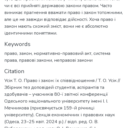
чи є всі прийняті державою закони правом. Часто
виникає прагнення вважати право і закон тотожними,
але це не завжди відповідає дійсності. Хоча право і
закон мають схожий зміст, вони не є абсолютно
ідентичними поняттями.
Keywords
право
,
закон
,
нормативно-правовий акт
,
система
права
,
правові закони
,
неправові закони
Citation
Усік Т. О. Право і закон: їх співвідношення / Т. О. Усік //
Збірник тез доповідей студентів, аспірантів та
здобувачів – учасників 80-ї звітної конференції
Одеського національного університету імені І. І.
Мечникова (присвячується 159-й річниці
університету). Секція економічних і правових наук
(Одеса, 23–25 квіт. 2024 р.) / відп. ред. О. В.