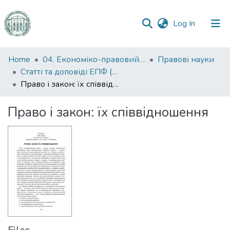
(current)
Log In
Communities
Home
04. Економіко-правовий факультет
Правові науки
&
Статті та доповіді ЕПФ (Правові науки)
Collections
Право і закон: їх співвідношення
All of DSpace
Право і закон: їх співвідношення
Statistics