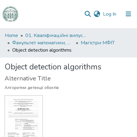
(current)
Log In
Communities
Home
01. Кваліфікаційні випускні роботи здобувачів вищої освіти
&
Факультет математики, фізики та інформаційних технологій
Магістри МФІТ
Collections
Object detection algorithms
All of DSpace
Object detection algorithms
Alternative Title
Statistics
Алгоритми детекції обєктів