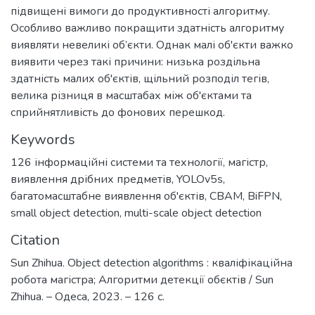
підвищені вимоги до продуктивності алгоритму.
Особливо важливо покращити здатність алгоритму
виявляти невеликі об’єкти. Однак малі об'єкти важко
виявити через такі причини: низька роздільна
здатність малих об'єктів, щільний розподіл тегів,
велика різниця в масштабах між об'єктами та
сприйнятливість до фонових перешкод.
Keywords
126 інформаційні системи та технології
,
магістр
,
виявлення дрібних предметів
,
YOLOv5s
,
багатомасштабне виявлення об'єктів
,
CBAM
,
BiFPN
,
small object detection
,
multi-scale object detection
Citation
Sun Zhihua. Object detection algorithms : кваліфікаційна
робота магістра; Алгоритми детекції обєктів / Sun
Zhihua. – Одеса, 2023. – 126 с.