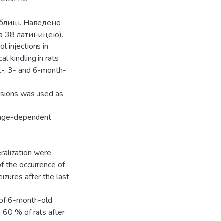
аблиці. Наведено
а 38 латиницею).
 injections in
al kindling in rats
k-, 3- and 6-month-
ulsions was used as
n age-dependent
ralization were
of the occurrence of
izures after the last
 of 6-month-old
 60 % of rats after