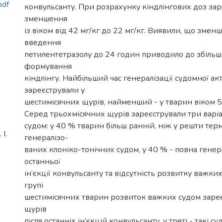
pdf
конвульсанту. При розрахунку кіндлінгових доз зар
зменшення
із віком від 42 мг/кг до 22 мг/кг. Виявили, що змен
введення
петилентетразолу до 24 годин приводило до збільш
формування
кіндлінгу. Найбільший час генералізації судомної ак
зареєстрували у
шестимісячних щурів, найменший - у тварин віком 5
Серед трьохмісячних щурів зареєстрували три варіа
судом: у 40 % тварин більш ранній, ніж у решти тер
І.
генералізо-
ваних клоніко-тонічних судом, у 40 % - повна генера
останньої
ін’єкції конвульсанту та відсутність розвитку важки
групі
шестимісячних тварин розвиток важких судом заре
щурів
після останніх ін’єкцій конвульсанту, у треті - такі с