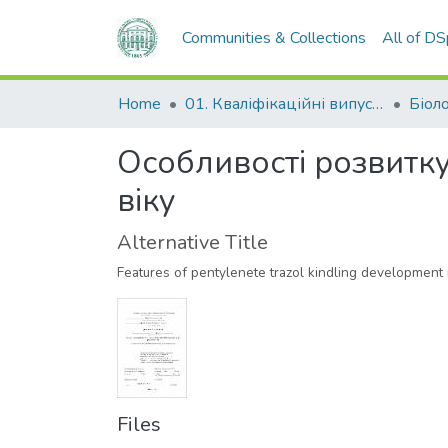
Communities & Collections
All of D
Home
01. Кваліфікаційні випускні роботи здобувачів вищої освіти
Біол
Особливості розвитку
віку
Alternative Title
Features of pentylenete trazol kindling development i
Files