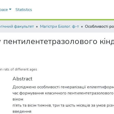
Space
Statistics
огічний факультет
Магістри Біолог. ф-т
 пентилентетразолового кінд
n rats of different ages
Abstract
Досліджено особливості генералізації епілептиформ
час формування класичного пентилентетразолового 
віком
п’ять та вісім тижнів, три та шість місяців за умов рі
введення