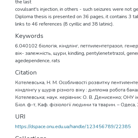
the last
covulsant's injection, in others - such seizures were not g
Diploma thesis is presented on 36 pages, it contains 3 tab
links to 46 references (8 cyrillic and 38 latinic).
Keywords
6.040102 біологія
,
кіндлінг
,
петпилентетразол
,
генер
вік- залежність
,
щури
,
kindling
,
pentylenetetrazol
,
gener
agedependence
,
rats
Citation
Котелевська, Н. М. Особливості розвитку пентилент
кіндлінгу у щурів різного віку : диплома робота бакал
Котелевська; наук. керiвник: О. В. Денисенко; ОНУ ім.
Біол. ф-т, Каф. фізіології людини та тварин. – Одеса, 
URI
https://dspace.onu.edu.ua/handle/123456789/22385