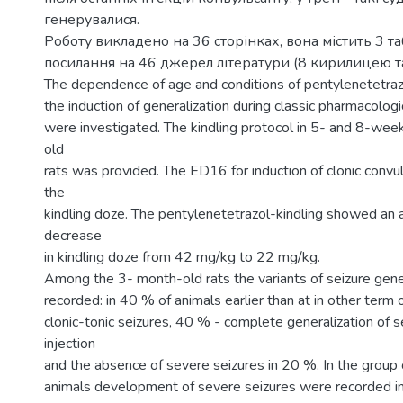
генерувалися.
Роботу викладено на 36 сторінках, вона містить 3 т
посилання на 46 джерел літератури (8 кирилицею т
The dependence of age and conditions of pentylenetetrazol
the induction of generalization during classic pharmacologic
were investigated. The kindling protocol in 5- and 8-wee
old
rats was provided. The ED16 for induction of clonic conv
the
kindling doze. The pentylenetetrazol-kindling showed a
decrease
in kindling doze from 42 mg/kg to 22 mg/kg.
Among the 3- month-old rats the variants of seizure gene
recorded: in 40 % of animals earlier than at in other term 
clonic-tonic seizures, 40 % - complete generalization of se
injection
and the absence of severe seizures in 20 %. In the group
animals development of severe seizures were recorded in