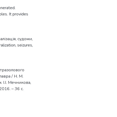
enerated.
les. It provides
алізація
,
судоми
,
alization
,
seizures
,
етразолового
авра / Н. М.
 І.І. Мечникова,
2016. – 36 с.