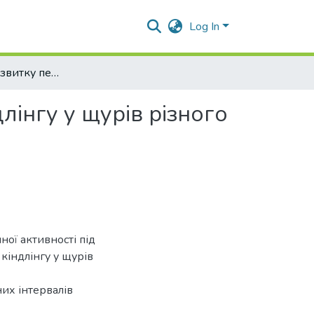
Log In
Особливості розвитку пентилентетразолового кіндлінгу у щурів різного віку
лінгу у щурів різного
ної активності під
кіндлінгу у щурів
зних інтервалів