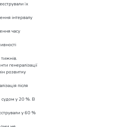
еєстрували їх
шення інтервалу
ення часу
тивності
 тижнів.
нти генералізації
мін розвитку
лізація після
х судом у 20 %. В
єстрували у 60 %
удоми не