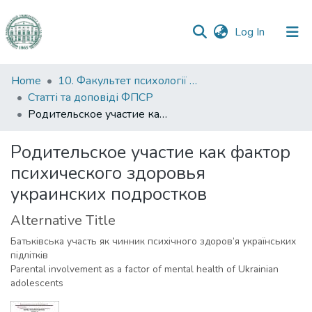
(current)
Log In
Communities
Home
10. Факультет психології та соціальної роботи
&
Статті та доповіді ФПСР
Collections
Родительское участие как фактор психического здоровья украинских подростков
All of DSpace
Родительское участие как фактор
психического здоровья
Statistics
украинских подростков
Alternative Title
Батьківська участь як чинник психічного здоров’я українських
підлітків
Parental involvement as a factor of mental health of Ukrainian
adolescents