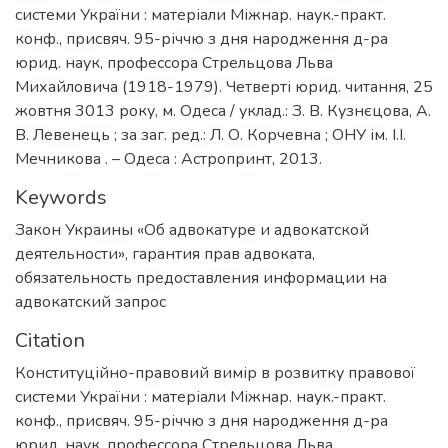
системи України : матеріали Міжнар. наук.-практ.
конф., присвяч. 95-річчю з дня народження д-ра
юрид. наук, профессора Стрельцова Льва
Михайловича (1918-1979). Четверті юрид. читання, 25
жовтня 3013 року, м. Одеса / уклад.: З. В. Кузнєцова, А.
В. Левенець ; за заг. ред.: Л. О. Корчевна ; ОНУ ім. І.І.
Мечникова . – Одеса : Астропринт, 2013.
Keywords
Закон Украины «Об адвокатуре и адвокатской
деятельности»
,
гарантия прав адвоката
,
обязательность предоставления информации на
адвокатский запрос
Citation
Конституційно-правовий вимір в розвитку правової
системи України : матеріали Міжнар. наук.-практ.
конф., присвяч. 95-річчю з дня народження д-ра
юрид. наук, профессора Стрельцова Льва