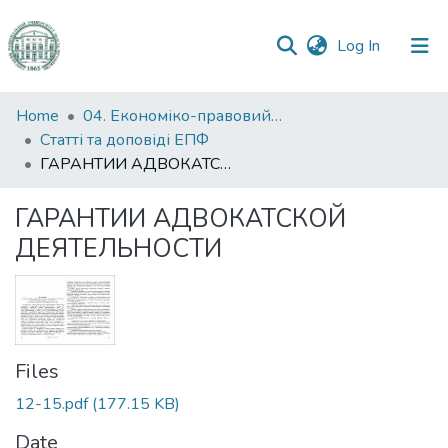
(current)
Log In
Communities
Home
04. Економіко-правовий факультет
&
Статті та доповіді ЕПФ
Collections
ГАРАНТИИ АДВОКАТСКОЙ ДЕЯТЕЛЬНОСТИ
All of DSpace
ГАРАНТИИ АДВОКАТСКОЙ
ДЕЯТЕЛЬНОСТИ
Statistics
Files
12-15.pdf
(177.15 KB)
Date