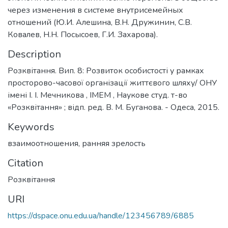
через изменения в системе внутрисемейных
отношений (Ю.И. Алешина, В.Н. Дружинин, С.В.
Ковалев, Н.Н. Посысоев, Г.И. Захарова).
Description
Розквітання. Вип. 8: Розвиток особистості у рамках
просторово-часової організації життєвого шляху/ ОНУ
імені І. І. Мечникова , ІМЕМ , Наукове студ. т-во
«Розквітання» ; відп. ред. В. М. Буганова. - Одеса, 2015.
Keywords
взаимоотношения
,
ранняя зрелость
Citation
Розквітання
URI
https://dspace.onu.edu.ua/handle/123456789/6885