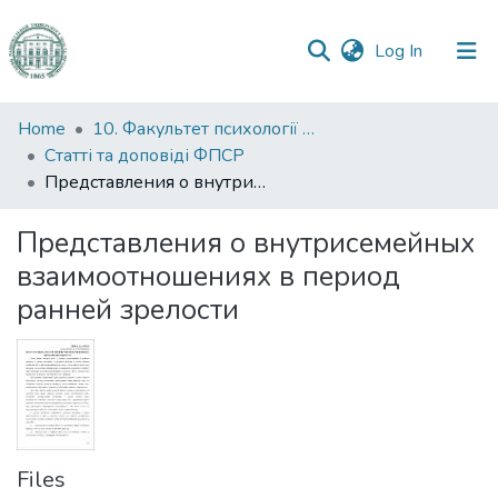
(current)
Log In
Communities
Home
10. Факультет психології та соціальної роботи
&
Статті та доповіді ФПСР
Collections
Представления о внутрисемейных взаимоотношениях в период ранней зрелости
All of DSpace
Представления о внутрисемейных
взаимоотношениях в период
Statistics
ранней зрелости
Files