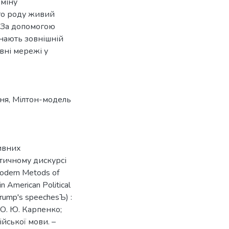
бміну
го роду живий
. За допомогою
знають зовнішній
вні мережі у
ння
,
Мілтон-модель
тивних
ітичному дискурсі
Modern Metods of
n American Political
 Trump's speechesЪ) :
 О. Ю. Карпенко;
ійської мови. –