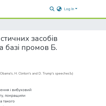
Log In
стичних засобів
 базі промов Б.
 Obama's, H. Clinton's and D. Trump's speechesЪ)
лення і вибуховий
ргу, покращили
а такого