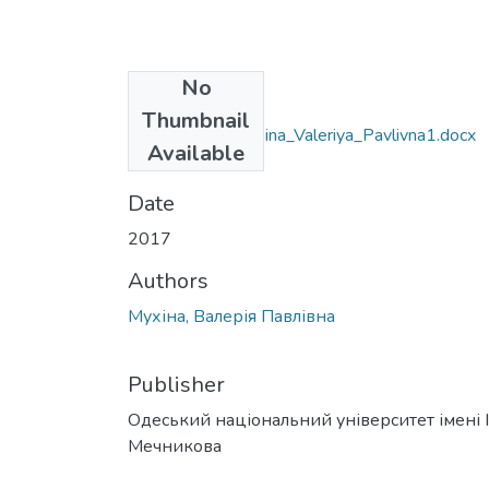
No
Files
Thumbnail
~$020303_Mukhina_Valeriya_Pavlivna1.docx
Available
(162 B)
Date
2017
Authors
Мухіна, Валерія Павлівна
Publisher
Одеський національний університет імені І. 
Мечникова