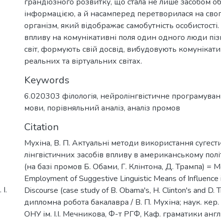
грандіозного розвитку, що стала не лише засобом о
інформацією, а й насамперед перетворилася на сво
організм, який відображає самобутність особистості
впливу на комунікативні поля один одного люди пі
світ, формують свій досвід, вибудовують комунікати
реальних та віртуальних світах.
Keywords
6.020303 філологія
,
нейролінгвістичне програмува
мови
,
порівняльний аналіз
,
аналіз промов
Citation
Мухіна, В. П. Актуальні методи використання сугес
лінгвістичних засобів впливу в американському пол
(на базі промов Б. Обами, Г. Клінтона, Д. Трампа) = 
Employment of Suggestive Linguistic Means of Influence i
І.
Discourse (case study of B. Obama's, H. Clinton's and D.
дипломна робота бакалавра / В. П. Мухіна; наук. кер.
ОНУ ім. І.І. Мечникова, Ф-т РГФ, Каф. граматики англ