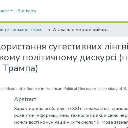
Space
Statistics
Факультет романо-германської філології
Актуальні методи використання сугестивних лінгвістичних засобів впливу в американському політичному дискурсі (на базі промов Б. Обами, Г. Клінтона, Д. Трампа)
ористання сугестивних лінгві
ому політичному дискурсі (на
. Трампа)
c Means of Influence in American Political Discourse (case study of B.
Abstract
Характерною особливістю ХХІ ст. вважається станов
розвиток інформаційних технологій, які, в свою че
можливості комунікаційних технологій. Мова зазнал