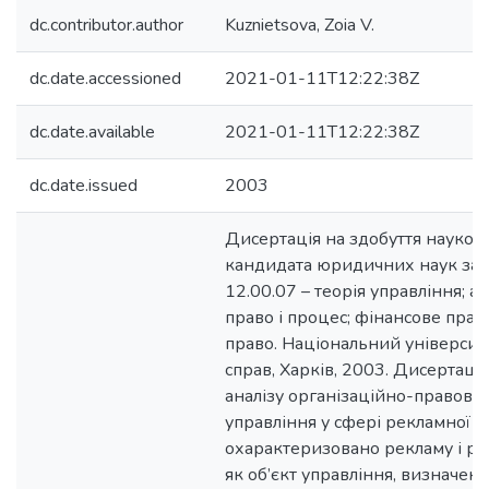
dc.contributor.author
Kuznietsova, Zoia V.
dc.date.accessioned
2021-01-11T12:22:38Z
dc.date.available
2021-01-11T12:22:38Z
dc.date.issued
2003
Дисертація на здобуття науков
кандидата юридичних наук за 
12.00.07 – теорія управління; а
право і процес; фінансове прав
право. Національний університ
справ, Харків, 2003. Дисертац
аналізу організаційно-правови
управління у сфері рекламної ді
охарактеризовано рекламу і ре
як об’єкт управління, визначено 