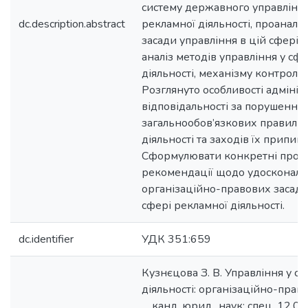
систему державного управління
dc.description.abstract
рекламної діяльності, проаналі
засади управління в цій сфері.
аналіз методів управління у сф
діяльності, механізму контролю 
Розглянуто особливості адмініс
відповідальності за порушення
загальнообов’язкових правил р
діяльності та заходів їх припин
Сформулювати конкретні пропо
рекомендації щодо удосконал
організаційно-правових засад 
сфері рекламної діяльності.
dc.identifier
УДК 351:659
Кузнєцова З. В. Управління у с
діяльності: організаційно-право
… канд. юрид.. наук: спец. 12.00