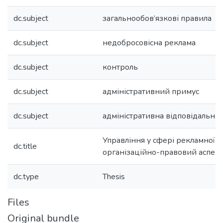
dc.subject
загальнообов’язкові правила
dc.subject
недобросовісна реклама
dc.subject
контроль
dc.subject
адміністративний примус
dc.subject
адміністративна відповідальніс
Управління у сфері рекламної ді
dc.title
організаційно-правовий аспект
dc.type
Thesis
Files
Original bundle