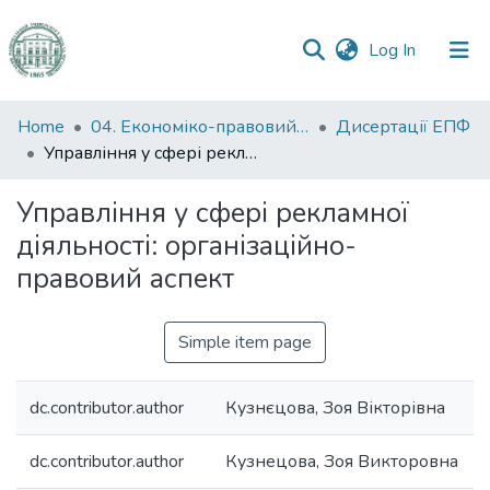
(current)
Log In
Communities
Home
04. Економіко-правовий факультет
Дисертації ЕПФ
&
Управління у сфері рекламної діяльності: організаційно-правовий аспект
Collections
Управління у сфері рекламної
All of DSpace
діяльності: організаційно-
правовий аспект
Statistics
Simple item page
dc.contributor.author
Кузнєцова, Зоя Вікторівна
dc.contributor.author
Кузнецова, Зоя Викторовна