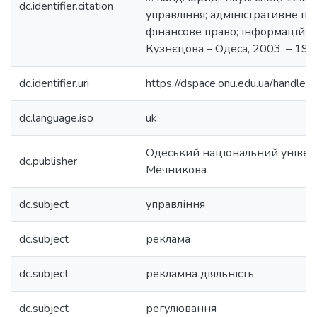
dc.identifier.citation
управління; адміністративне пра
фінансове право; інформаційне п
Кузнєцова – Одеса, 2003. – 192 
dc.identifier.uri
https://dspace.onu.edu.ua/hand
dc.language.iso
uk
Одеський національний університ
dc.publisher
Мечникова
dc.subject
управління
dc.subject
реклама
dc.subject
рекламна діяльність
dc.subject
регулювання