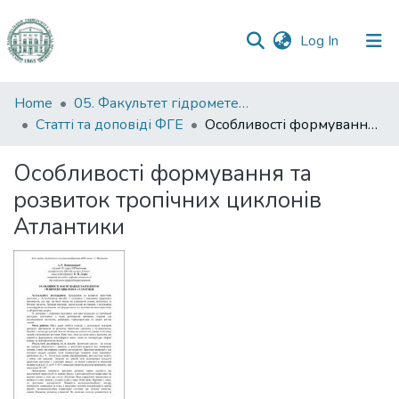
(current)
Log In
Communities
Home
05. Факультет гідрометеорології і екології
&
Статті та доповіді ФГЕ
Особливості формування та розвиток тропічних циклонів Атлантики
Collections
Особливості формування та
All of DSpace
розвиток тропічних циклонів
Атлантики
Statistics