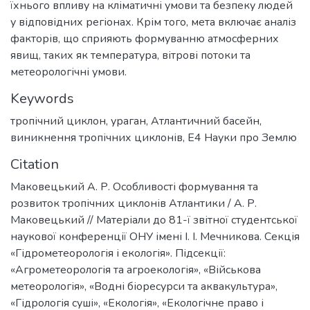
їхнього впливу на кліматичні умови та безпеку людей
у відповідних регіонах. Крім того, мета включає аналіз
факторів, що сприяють формуванню атмосферних
явищ, таких як температура, вітрові потоки та
метеорологічні умови.
Keywords
тропічний циклон
,
ураган
,
Атлантичний басейн
,
виникнення тропічних циклонів
,
Е4 Науки про Землю
Citation
Маковецький А. Р. Особливості формування та
розвиток тропічних циклонів Атлантики / А. Р.
Маковецький // Матеріали до 81-ї звітної студентської
наукової конференції ОНУ імені І. І. Мечникова. Секція
«Гідрометеорологія і екологія». Підсекції:
«Агрометеорологія та агроекологія», «Військова
метеорологія», «Водні біоресурси та аквакультура»,
«Гідрологія суші», «Екологія», «Екологічне право і