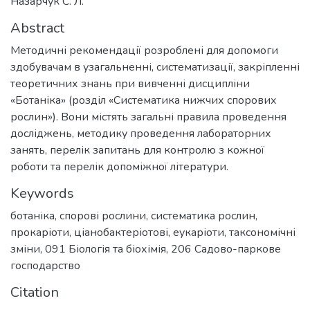
Назарчук С. Л.
Abstract
Методичні рекомендації розроблені для допомоги
здобувачам в узагальненні, систематизації, закріпленні
теоретичних знань при вивченні дисципліни
«Ботаніка» (розділ «Систематика нижчих спорових
рослин»). Вони містять загальні правила проведення
досліджень, методику проведення лабораторних
занять, перелік запитань для контролю з кожної
роботи та перелік допоміжної літератури.
Keywords
ботаніка
,
спорові рослини
,
систематика рослин
,
прокаріоти
,
ціанобактеріотові
,
еукаріоти
,
таксономічні
зміни
,
091 Біологія та біохімія
,
206 Садово-паркове
господарство
Citation