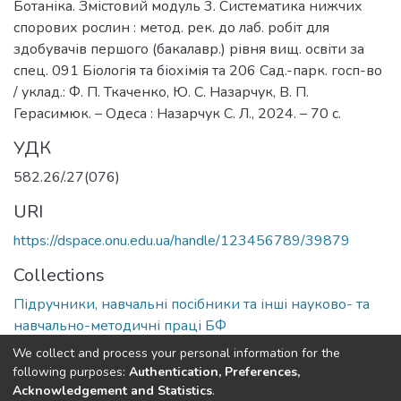
Ботаніка. Змістовий модуль 3. Систематика нижчих
спорових рослин : метод. рек. до лаб. робіт для
здобувачів першого (бакалавр.) рівня вищ. освіти за
спец. 091 Біологія та біохімія та 206 Сад.-парк. госп-во
/ уклад.: Ф. П. Ткаченко, Ю. С. Назарчук, В. П.
Герасимюк. – Одеса : Назарчук С. Л., 2024. – 70 с.
УДК
582.26/.27(076)
URI
https://dspace.onu.edu.ua/handle/123456789/39879
Collections
Підручники, навчальні посібники та інші науково- та
навчально-методичні праці БФ
We collect and process your personal information for the
Full item page
following purposes:
Authentication, Preferences,
Acknowledgement and Statistics
.