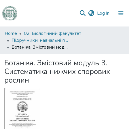
(current)
Log In
Communities
Home
02. Біологічний факультет
&
Підручники, навчальні посібники та інші науково- та навчально-методичні праці БФ
Collections
Ботаніка. Змістовий модуль 3. Систематика нижчих спорових рослин
All of DSpace
Ботаніка. Змістовий модуль 3.
Систематика нижчих спорових
Statistics
рослин