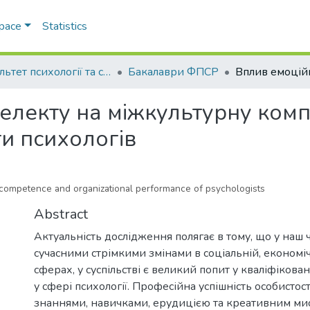
Space
Statistics
Факультет психології та соціальної роботи
Бакалаври ФПСР
електу на міжкультурну комп
и психологів
al competence and organizational performance of psychologists
Abstract
Актуальність дослідження полягає в тому, що у наш ча
сучасними стрімкими змінами в соціальній, економіч
сферах, у суспільстві є великий попит у кваліфіков
у сфері психології. Професійна успішність особистост
знаннями, навичками, ерудицією та креативним ми