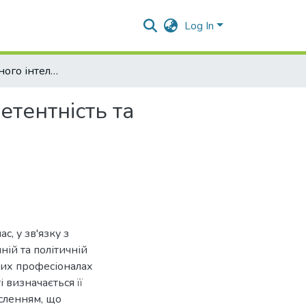
Log In
Вплив емоційного інтелекту на міжкультурну компетентність та продуктивність роботи психологів
етентність та
с, у зв'язку з
ній та політичній
аних професіоналах
і визначається її
сленням, що