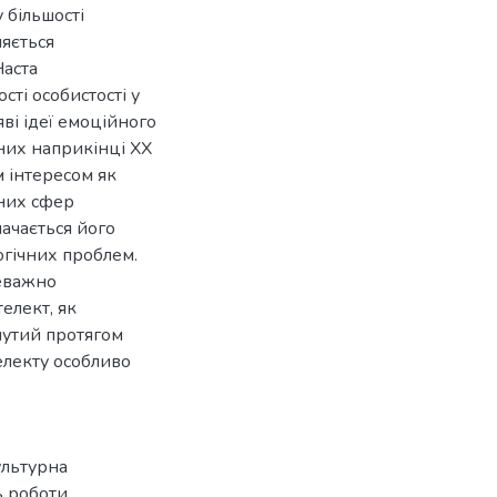
 більшості
ляється
Часта
сті особистості у
ві ідеї емоційного
них наприкінці XX
м інтересом як
чних сфер
ачається його
гічних проблем.
реважно
елект, як
нутий протягом
електу особливо
льтурна
ь роботи