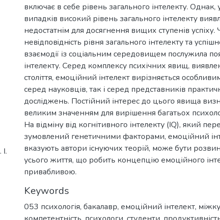
включає в себе рівень загального інтелекту. Однак, у
випадків високий рівень загального інтелекту вияв
недостатнім для досягнення вищих ступенів успіху. 
невiдповiднiсть рівня загального інтелекту та успішно
взаємодії із соціальним середовищем послужила поя
інтелекту. Серед комплексу психічних явищ, виявле
століття, емоційний інтелект вирізняється особливи
серед науковців, так і серед представників практи
досліджень. Постійний інтерес до цього явища визн
великим значенням для вирішення багатьох психоло
На відміну від когнітивного інтелекту (IQ), який пе
зумовлений генетичними факторами, емоційний інт
вказують автори існуючих теорій, може бути розви
І.
усього життя, що робить концепцію емоційного інт
привабливою.
Keywords
053 психологія
,
бакалавр
,
емоційний інтелект
,
міжку
компетентність
,
психологи
,
студенти
,
продуктивніст