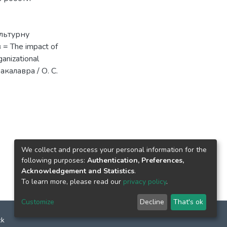
ультурну
= The impact of
ganizational
акалавра / О. С.
We collect and process your personal information for the
following purposes:
Authentication, Preferences,
Acknowledgement and Statistics
.
To learn more, please read our
privacy policy
.
Customize
Decline
That's ok
ck