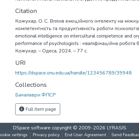
Citation
Кожухар, О. С. Вплив емоційного інтелекту на міжк
компетентність та продуктивність роботи психологів 
emotional intelligence on intercultural competence and or
performance of psychologists : кваліфікаційна робота б
Кожухар. – Одеса, 2024. – 77 с.
URI
https://dspace.onu.edu.ua/handle/123456789/39948
Collections
Бакалаври ФПСР
Full item page
DSpace software
copyright © 2009-2026
LYRASIS
ookie settings
Privacy policy
End User Agreement
Send Feedba