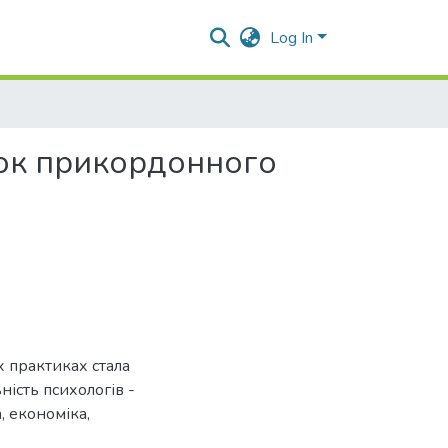
Log In
иток прикордонного
 практиках стала
ність психологів -
, економіка,