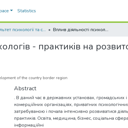
Space
Statistics
Факультет психології та соціальної роботи
Вплив діяльності психологів - практиків на розвиток прикордонного регіону
хологів - практиків на розв
velopment of the country border region
Abstract
. В даний час в державних установах, громадських і
комерційних організаціях, приватних психологічних
затребуваною і почала інтенсивно розвиватися діяль
практиків. Освіта, медицина, бізнес, соціальна сфера
інформаційні