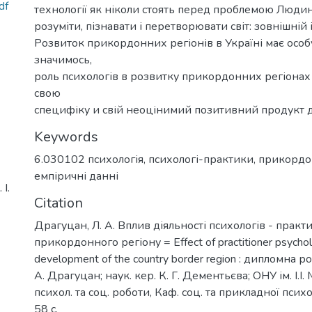
df
технології як ніколи стоять перед проблемою Людини
розуміти, пізнавати і перетворювати світ: зовнішній і
Розвиток прикордонних регіонів в Україні має особ
значимось,
роль психологів в розвитку прикордонних регіонах
свою
специфіку и свій неоцінимий позитивний продукт ді
Keywords
6.030102 психологія
,
психологі-практики
,
прикордо
емпіричні данні
І.
Citation
Драгуцан, Л. А. Вплив діяльності психологів - практ
прикордонного регіону = Effect of practitioner psychol
development of the country border region : дипломна р
А. Драгуцан; наук. кер. К. Г. Дементьєва; ОНУ ім. І.І
психол. та соц. роботи, Каф. соц. та прикладної психол
58 с.