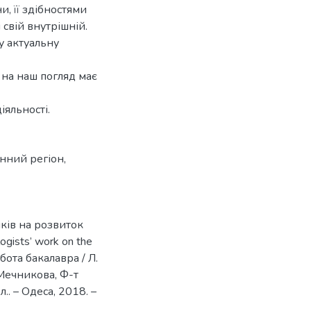
, її здібностями
 свій внутрішній.
у актуальну
 на наш погляд має
яльності.
нний регіон
,
иків на розвиток
ogists’ work on the
обота бакалавра / Л.
. Мечникова, Ф-т
.. – Одеса, 2018. –