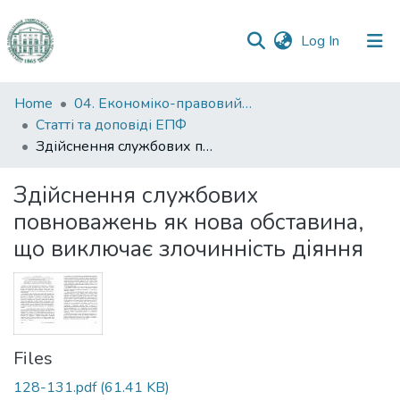
(current)
Log In
Communities
Home
04. Економіко-правовий факультет
&
Статті та доповіді ЕПФ
Collections
Здійснення службових повноважень як нова обставина, що виключає злочинність діяння
All of DSpace
Здійснення службових
повноважень як нова обставина,
Statistics
що виключає злочинність діяння
Files
128-131.pdf
(61.41 KB)