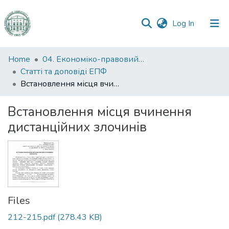
(current)
Log In
Communities
Home
04. Економіко-правовий факультет
&
Статті та доповіді ЕПФ
Collections
Встановлення місця вчинення дистанційних злочинів
All of DSpace
Встановлення місця вчинення
дистанційних злочинів
Statistics
Files
212-215.pdf
(278.43 KB)