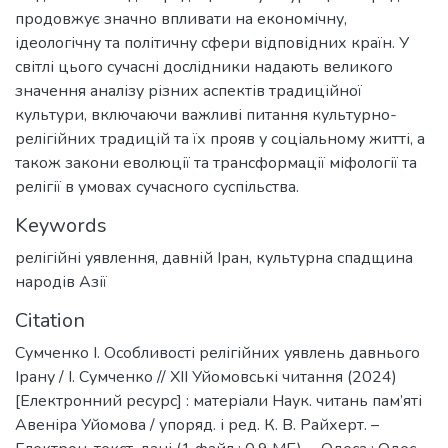
продовжує значно впливати на економічну,
ідеологічну та політичну сфери відповідних країн. У
світлі цього сучасні дослідники надають великого
значення аналізу різних аспектів традиційної
культури, включаючи важливі питання культурно-
релігійних традицій та їх прояв у соціальному житті, а
також закони еволюції та трансформації міфології та
релігії в умовах сучасного суспільства.
Keywords
релігійні уявлення
,
давній Іран
,
культурна спадщина
народів Азії
Citation
Сумченко І. Особливості релігійних уявлень давнього
Ірану / І. Сумченко // XІІ Уйомовські читання (2024)
[Електронний ресурс] : матеріали Наук. читань пам’яті
Авеніра Уйомова / упоряд. і ред. К. В. Райхерт. –