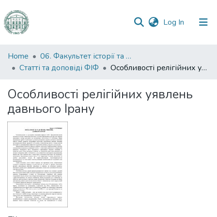
(current)
Log In
Communities
Home
06. Факультет історії та філософії
&
Статті та доповіді ФІФ
Особливості релігійних уявлень давнього Ірану
Collections
Особливості релігійних уявлень
All of DSpace
давнього Ірану
Statistics