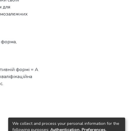
м для
аємозалежних
 форма
,
ативній формі = A
: кваліфікаційна
с.
We collect and process your personal information for the
following purposes:
Authentication, Preferences,