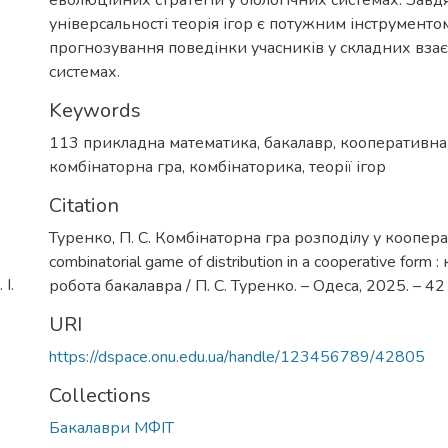
універсальності теорія ігор є потужним інструменто
прогнозування поведінки учасників у складних вз
системах.
Keywords
113 прикладна математика
,
бакалавр
,
кооперативна
комбінаторна гра
,
комбінаторика
,
теорії ігор
Citation
Туренко, П. С. Комбінаторна гра розподілу у коопер
combinatorial game of distribution in a cooperative form 
І.
робота бакалавра / П. С. Туренко. – Одеса, 2025. – 42 
URI
https://dspace.onu.edu.ua/handle/123456789/42805
Collections
Бакалаври МФІТ