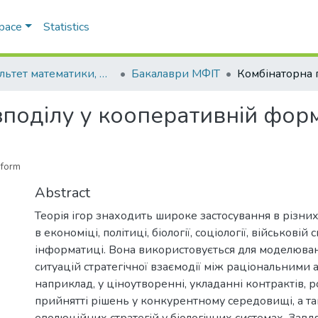
Space
Statistics
Факультет математики, фізики та інформаційних технологій
Бакалаври МФІТ
зподілу у кооперативній форм
 form
Abstract
Теорія ігор знаходить широке застосування в різних
в економіці, політиці, біології, соціології, військовій с
інформатиці. Вона використовується для моделюван
ситуацій стратегічної взаємодії між раціональними 
наприклад, у ціноутворенні, укладанні контрактів, ро
прийнятті рішень у конкурентному середовищі, а т
еволюційних стратегій у біологічних системах. Завд