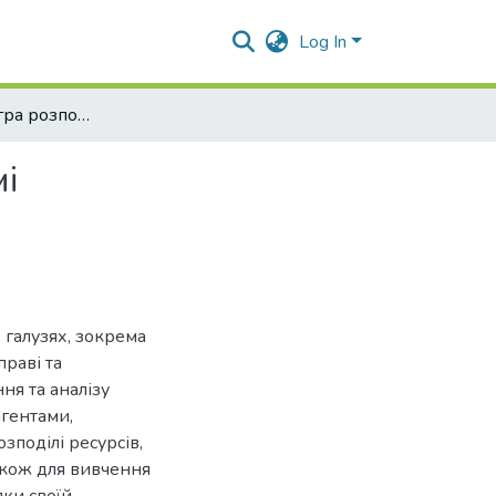
Log In
Комбінаторна гра розподілу у кооперативній формі
і
 галузях, зокрема
праві та
ня та аналізу
агентами,
зподілі ресурсів,
акож для вивчення
яки своїй