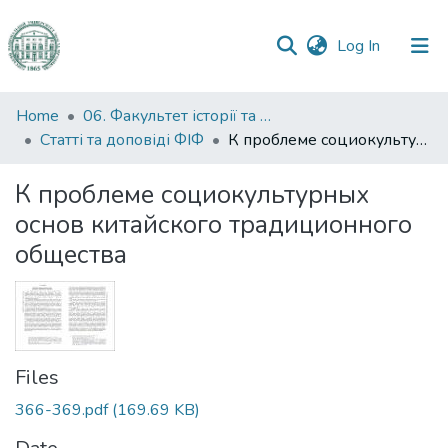
(current)
Log In
Communities
Home
06. Факультет історії та філософії
&
Статті та доповіді ФІФ
К проблеме социокультурных основ китайского традиционного общества
Collections
К проблеме социокультурных
All of DSpace
основ китайского традиционного
общества
Statistics
Files
366-369.pdf
(169.69 KB)