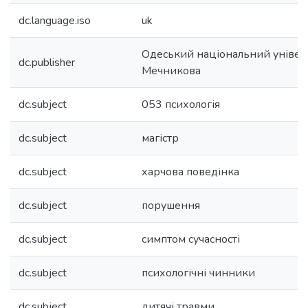
dc.language.iso
uk
Одеський національний університ
dc.publisher
Мечникова
dc.subject
053 психологія
dc.subject
магістр
dc.subject
харчова поведінка
dc.subject
порушення
dc.subject
симптом сучасності
dc.subject
психологічні чинники
dc.subject
дитячі травми