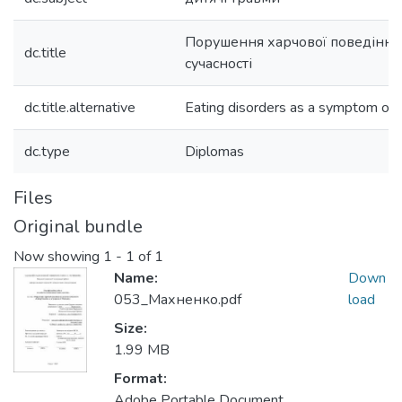
Порушення харчової поведінки
dc.title
сучасності
dc.title.alternative
Eating disorders as a symptom of 
dc.type
Diplomas
Files
Original bundle
Now showing
1 - 1 of 1
Name:
Down
053_Махненко.pdf
load
Size:
1.99 MB
Format:
Adobe Portable Document