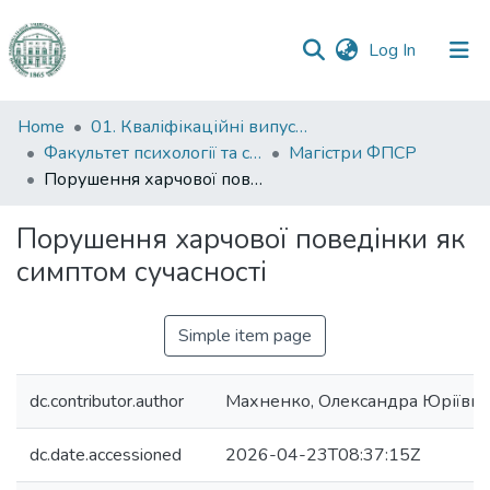
(current)
Log In
Communities
Home
01. Кваліфікаційні випускні роботи здобувачів вищої освіти
&
Факультет психології та соціальної роботи
Магістри ФПСР
Collections
Порушення харчової поведінки як симптом сучасності
All of DSpace
Порушення харчової поведінки як
симптом сучасності
Statistics
Simple item page
dc.contributor.author
Махненко, Олександра Юріївна
dc.date.accessioned
2026-04-23T08:37:15Z