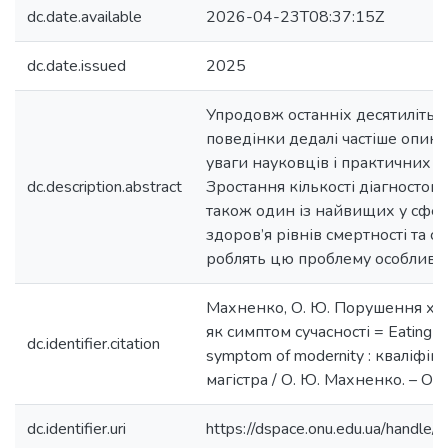
dc.date.available
2026-04-23T08:37:15Z
dc.date.issued
2025
Упродовж останніх десятиліть 
поведінки дедалі частіше опиня
уваги науковців і практичних п
dc.description.abstract
Зростання кількості діагностова
також один із найвищих у сфер
здоров’я рівнів смертності та с
роблять цю проблему особливо 
Махненко, О. Ю. Порушення ха
як симптом сучасності = Eating di
dc.identifier.citation
symptom of modernity : кваліфік
магістра / О. Ю. Махненко. – Оде
dc.identifier.uri
https://dspace.onu.edu.ua/hand