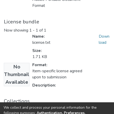
Format
License bundle
Now showing
1 - 1 of 1
Name:
Down
license.txt
load
Size:
1.71 KB
Format:
No
Item-specific license agreed
Thumbnail
upon to submission
Available
Description:
Collections
We collect and process your personal information for the
Магістри ФПСР
following purposes:
Authentication, Preferences,