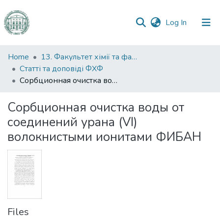
(current)
Log In
Communities
Home
13. Факультет хімії та фармації
&
Статті та доповіді ФХФ
Collections
Сорбционная очистка воды от соединений урана (VI) волокнистыми ионитами ФИБАН
All of DSpace
Сорбционная очистка воды от
соединений урана (VI)
Statistics
волокнистыми ионитами ФИБАН
Files