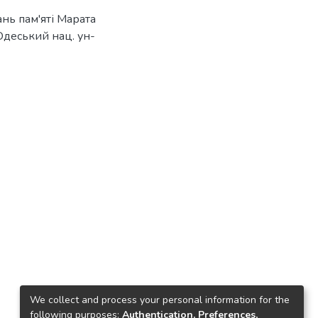
ань пам'яті Марата
: Одеський нац. ун-
We collect and process your personal information for the
following purposes:
Authentication, Preferences,