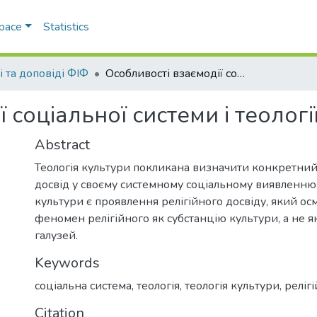
Space
Statistics
і та доповіді ФІФ
Особливості взаємодії соціальної системи і теології культури
 соціальної системи і теологі
Abstract
Теологія культури покликана визначити конкретний
досвід у своєму системному соціальному виявленню.
культури є проявлення релігійного досвіду, який о
феномен релігійного як субстанцію культури, а не я
галузей.
Keywords
соціальна система
,
теологія
,
теологія культури
,
реліг
Citation