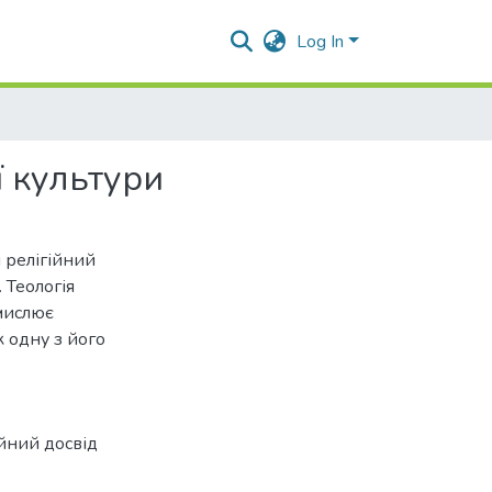
Log In
ї культури
 релігійний
 Теологія
смислює
к одну з його
ійний досвід