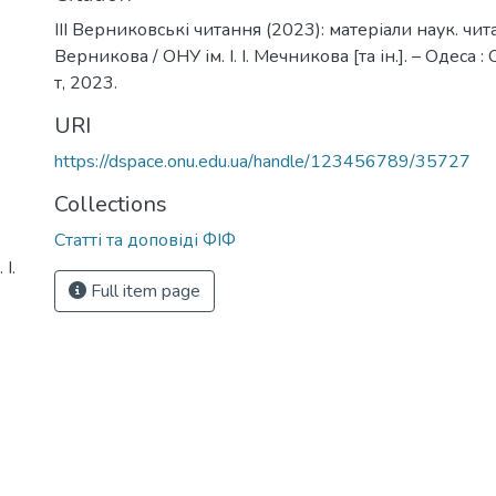
ІІІ Верниковські читання (2023): матеріали наук. чит
Верникова / ОНУ ім. І. І. Мечникова [та ін.]. – Одеса 
т, 2023.
URI
https://dspace.onu.edu.ua/handle/123456789/35727
Collections
Статті та доповіді ФІФ
І.
Full item page