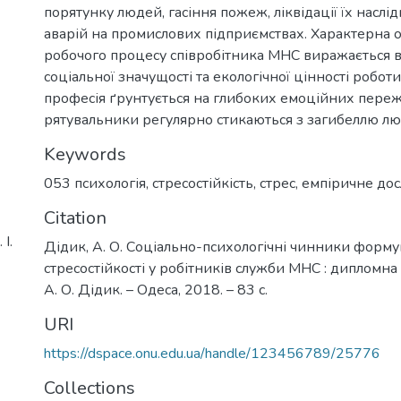
порятунку людей, гасіння пожеж, ліквідації їх наслід
аварій на промислових підприємствах. Характерна о
робочого процесу співробітника МНС виражається в
соціальної значущості та екологічної цінності роботи
професія ґрунтується на глибоких емоційних пере
рятувальники регулярно стикаються з загибеллю лю
Keywords
053 психологія
,
стресостійкість
,
стрес
,
емпіричне до
Citation
І.
Дідик, А. О. Соціально-психологічні чинники форм
стресостійкості у робітників служби МНС : дипломна 
А. О. Дідик. – Одеса, 2018. – 83 с.
URI
https://dspace.onu.edu.ua/handle/123456789/25776
Collections