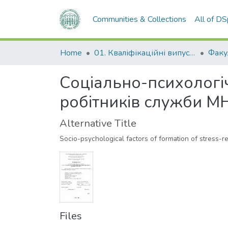
Communities & Collections
All of D
Home
01. Кваліфікаційні випускні роботи здобувачів вищої освіти
Соціально-психологіч
робітників служби М
Alternative Title
Socio-psychological factors of formation of stress-r
Files