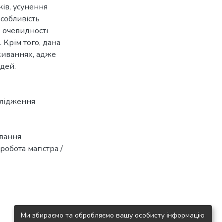
ків, усунення
собливість
 очевидності
. Крім того, дана
живаннях, адже
дей.
слідження
ування
робота магістра /
Ми збираємо та обробляємо вашу особисту інформацію