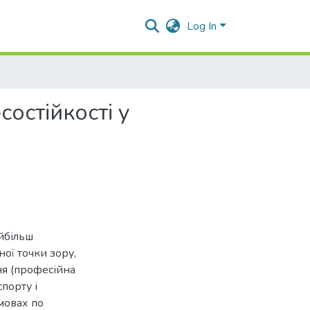
Log In
остійкості у
айбільш
ної точки зору,
ня (професійна
спорту і
мовах по