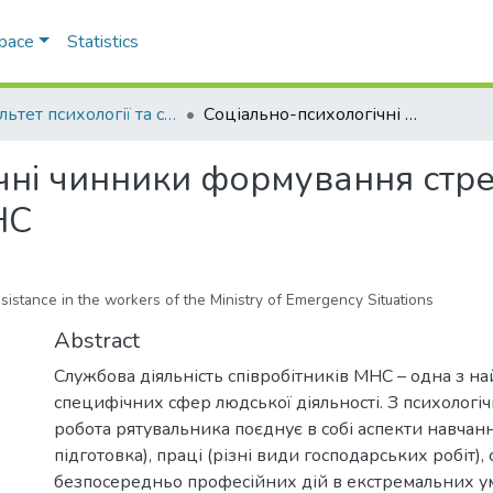
Space
Statistics
Факультет психології та соціальної роботи
Соціально-психологічні чинники формування стресостійкості у робітників служби МНС
ні чинники формування стрес
НС
esistance in the workers of the Ministry of Emergency Situations
Abstract
Службова діяльність співробітників МНС – одна з н
специфічних сфер людської діяльності. З психологіч
робота рятувальника поєднує в собі аспекти навчан
підготовка), праці (різні види господарських робіт), 
безпосередньо професійних дій в екстремальних у