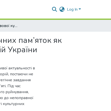
Log In
Формування правової культури захисту археологічних пам’яток як складова сталого розвитку деокупованих територій України
чних пам’яток як
ій України
вої актуальності в
торій, постаючи не
тегічне завдання
ті. Під час
ого руйнування,
ло до непоправної
ті культурних