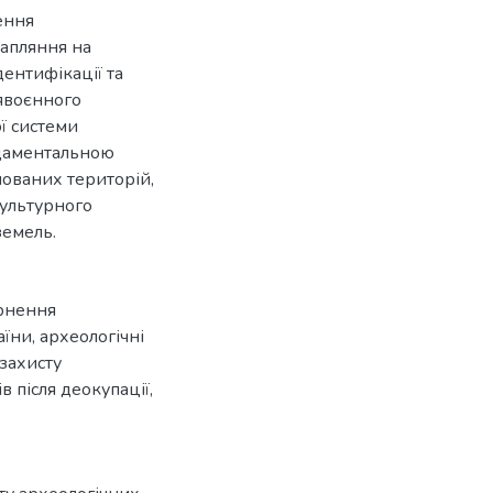
ення
рапляння на
ентифікації та
явоєнного
ї системи
ндаментальною
ованих територій,
культурного
земель.
рнення
аїни
,
археологічні
захисту
в після деокупації
,