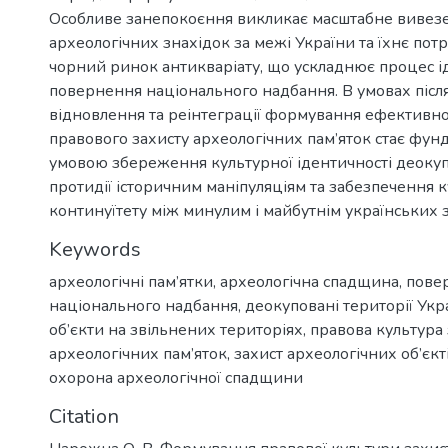
Особливе занепокоєння викликає масштабне вивез
археологічних знахідок за межі України та їхнє пот
чорний ринок антикваріату, що ускладнює процес ід
повернення національного надбання. В умовах післ
відновлення та реінтеграції формування ефективно
правового захисту археологічних пам’яток стає фу
умовою збереження культурної ідентичності деокуп
протидії історичним маніпуляціям та забезпечення 
континуїтету між минулим і майбутнім українських 
Keywords
археологічні пам’ятки
,
археологічна спадщина
,
пове
національного надбання
,
деокуповані території Укр
об’єкти на звільнених територіях
,
правова культура 
археологічних пам’яток
,
захист археологічних об’єкті
охорона археологічної спадщини
Citation