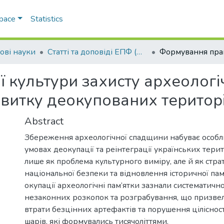
Space
Statistics
ові науки
Статті та доповіді ЕПФ (Правові науки)
 культури захисту археологі
звитку деокупованих територ
Abstract
Збереження археологічної спадщини набуває особли
умовах деокупації та реінтеграції українських тери
лише як проблема культурного виміру, але й як стра
національної безпеки та відновлення історичної пам’я
окупації археологічні пам’ятки зазнали систематичн
незаконних розкопок та розграбування, що призве
втрати безцінних артефактів та порушення ціліснос
шарів, які формувались тисячоліттями.