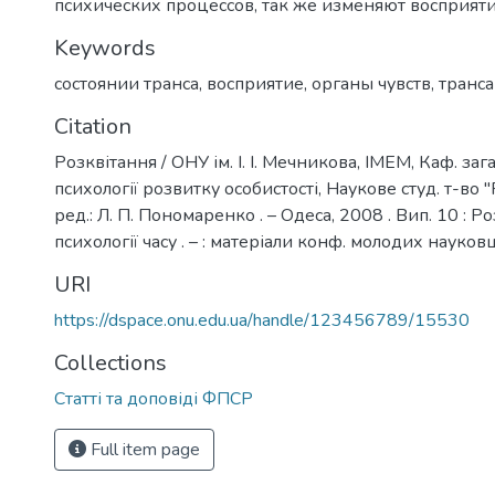
психических процессов, так же изменяют восприят
Keywords
состоянии транса
,
восприятие
,
органы чувств
,
транса
Citation
Розквітання / ОНУ ім. І. І. Мечникова, ІМЕМ, Каф. зага
психології розвитку особистості, Наукове студ. т-во "
ред.: Л. П. Пономаренко . – Одеса, 2008 . Вип. 10 : Р
психології часу . – : матеріали конф. молодих науковц
URI
https://dspace.onu.edu.ua/handle/123456789/15530
Collections
Статті та доповіді ФПСР
Full item page