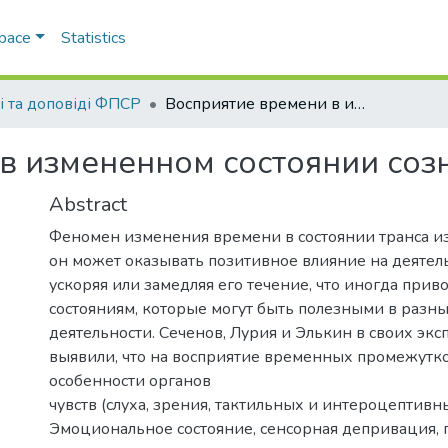
Space
Statistics
ті та доповіді ФПСР
Восприятие времени в измененном состоянии сознания
в измененном состоянии соз
Abstract
Феномен изменения времени в состоянии транса из
он может оказывать позитивное влияние на деятель
ускоряя или замедляя его течение, что иногда прив
состояниям, которые могут быть полезными в разн
деятельности. Сеченов, Лурия и Элькин в своих эк
выявили, что на восприятие временных промежутк
особенности органов
чувств (слуха, зрения, тактильных и интероцептивн
Эмоциональное состояние, сенсорная депривация,