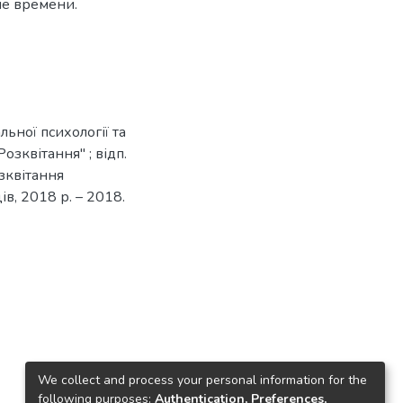
ие времени.
льної психології та
Розквітання" ; відп.
озквітання
ів, 2018 р. – 2018.
We collect and process your personal information for the
following purposes:
Authentication, Preferences,