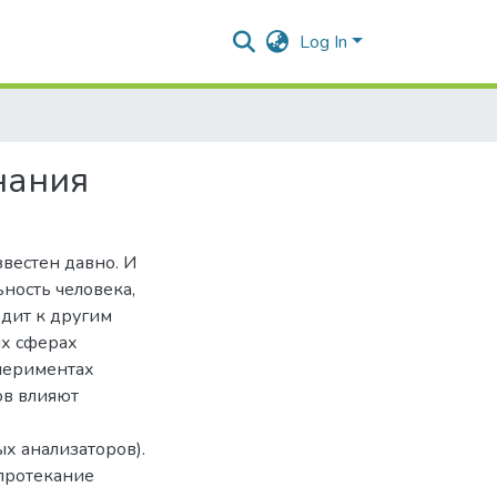
Log In
нания
вестен давно. И
ность человека,
одит к другим
ых сферах
спериментах
ов влияют
ых анализаторов).
 протекание