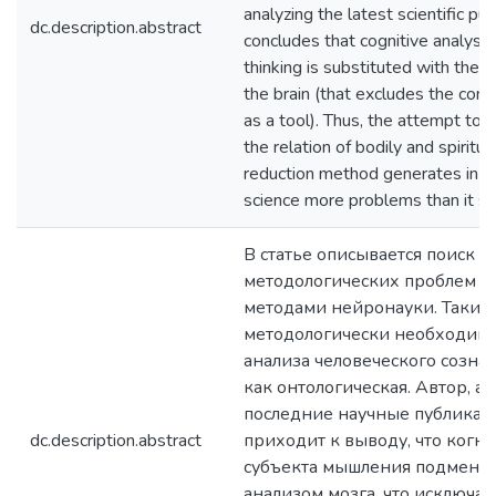
analyzing the latest scientific pub
dc.description.abstract
concludes that cognitive analysis
thinking is substituted with the m
the brain (that excludes the consi
as a tool). Thus, the attempt to 
the relation of bodily and spiritua
reduction method generates in the
science more problems than it so
В статье описывается поиск 
методологических проблем а
методами нейронауки. Таким
методологически необходим
анализа человеческого созна
как онтологическая. Автор, а
последние научные публикаци
dc.description.abstract
приходит к выводу, что когн
субъекта мышления подменя
анализом мозга, что исключа