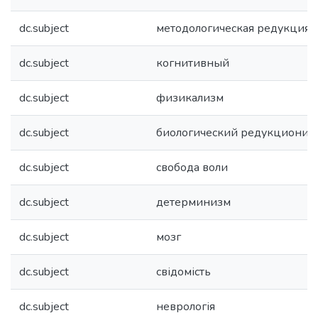
dc.subject
методологическая редукция
dc.subject
когнитивный
dc.subject
физикализм
dc.subject
биологический редукциониз
dc.subject
свобода воли
dc.subject
детерминизм
dc.subject
мозг
dc.subject
свідомість
dc.subject
неврологія