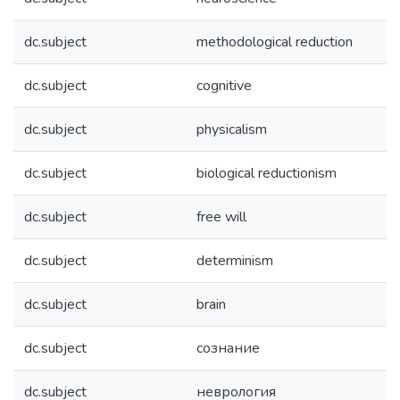
dc.subject
methodological reduction
dc.subject
cognitive
dc.subject
physicalism
dc.subject
biological reductionism
dc.subject
free will
dc.subject
determinism
dc.subject
brain
dc.subject
сознание
dc.subject
неврология