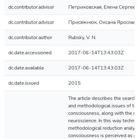
dc.contributor.advisor
Петриковская, Елена Сергеев
dc.contributor.advisor
Присяжнюк, Оксана Ярославі
dc.contributor.author
Rubsky, V. N.
dc.date.accessioned
2017-06-14T13:43:03Z
dc.date.available
2017-06-14T13:43:03Z
dc.date.issued
2015
The article describes the search 
and methodological issues of the
consciousness, along with the m
neuroscience. In this way technic
methodological reduction analys
consciousness is perceived as ont