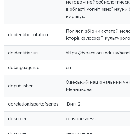
методом нейробиологической
в області когнітивної науки б
вирішує.
Полілог: збірник статей моло
dc.identifier.citation
історії, філософії, культурологі
dc.identifier.uri
https://dspace.onu.edu.ua/han
dc.language.iso
en
Одеський національний універс
dc.publisher
Мечникова
dc.relation.ispartofseries
;Вип. 2.
dc.subject
consciousness
dc.subject
neuroscience