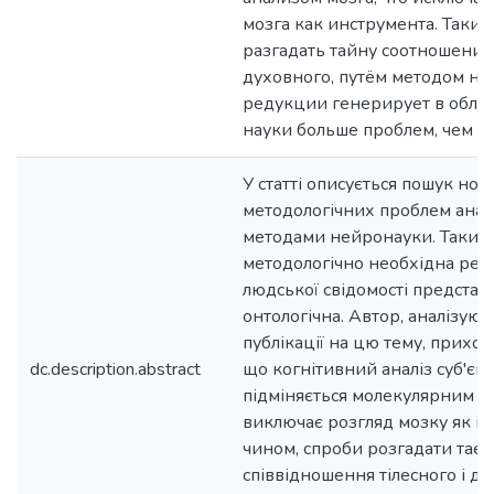
мозга как инструмента. Таки
разгадать тайну соотношения
духовного, путём методом н
редукции генерирует в обла
науки больше проблем, чем р
У статті описується пошук но
методологічних проблем аналі
методами нейронауки. Таким
методологічно необхідна реду
людської свідомості представ
онтологічна. Автор, аналізуюч
публікації на цю тему, прихо
dc.description.abstract
що когнітивний аналіз суб'єк
підміняється молекулярним а
виключає розгляд мозку як ін
чином, спроби розгадати та
співвідношення тілесного і д