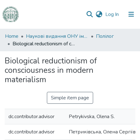
(current)
Log In
Communities
Home
Наукові видання ОНУ імені І. І. Мечникова
Полілог
&
Biological reductionism of consciousness in modern materialism
Collections
Biological reductionism of
All of DSpace
consciousness in modern
materialism
Statistics
Simple item page
dc.contributor.advisor
Petrykivska, Olena S.
dc.contributor.advisor
Петриківська, Олена Сергіївн