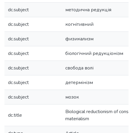
dc.subject
методична редукція
dc.subject
когнітивний
dc.subject
физикализм
dc.subject
біологічний редукціонізм
dc.subject
свобода волі
dc.subject
детермінізм
dc.subject
мозок
Biological reductionism of consc
dc.title
materialism