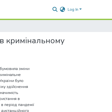
Log In
 в кримінальному
обумовила зміни
кримінальне
України було
іку здійснення
начимість
ристання в
 в період пандемії
 дистанційного