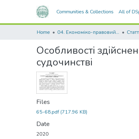
Communities & Collections
All of D
Home
04. Економіко-правовий факультет
Статт
Особливості здійсне
судочинстві
Files
65-68.pdf
(717.96 KB)
Date
2020