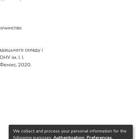
дочинство
адацького складу і
У ім. І. І.
 Фенікс, 2020.
We collect and process your personal information for the
following purposes:
Authentication, Preferences,