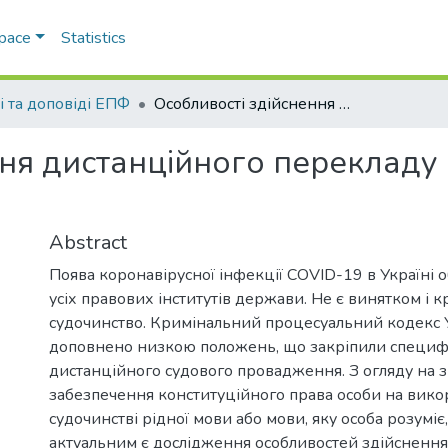
Space
Statistics
і та доповіді ЕПФ
Особливості здійснення дистанційного перекладу в кримінальному судочинстві
ння дистанційного перекладу
Abstract
Поява коронавірусної інфекції COVID-19 в Україні 
усіх правових інститутів держави. Не є винятком і 
судочинство. Кримінальний процесуальний кодекс 
доповнено низкою положень, що закріпили специф
дистанційного судового провадження. З огляду на з
забезпечення конституційного права особи на вико
судочинстві рідної мови або мови, яку особа розуміє,
актуальним є дослідження особливостей здійснення