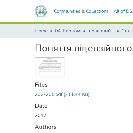
Communities & Collections
All of D
Home
04. Економіко-правовий факультет
Статт
Поняття ліцензійног
Files
202-205.pdf
(211.44 KB)
Date
2017
Authors