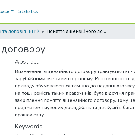
Space
Statistics
і та доповіді ЕПФ
Поняття ліцензійного договору
о договору
Abstract
Визначення ліцензійного договору трактується вітч
зарубіжними вченими по різному. Різноманітність д
приводу обумовлюється тим, що до недавнього час
на поширеність таких правочинів, була відсутня пра
закріплення поняття ліцензійного договору. Тому це
предметом наукових досліджень та дискусій в бага
країнах світу.
Keywords