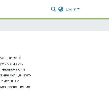
Log In
изняними ті
умок з цього
у, незважаючи
ктика офіційного
 питання є
тьох розвинених