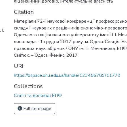
ліцензійний договір
,
інтелектуальна власність
Citation
Матеріали 72-ї наукової конференції професорськ
складу і наукових працівників економіко-правовог
І.
Одеського національного університету імені І. І. Ме
листопада – 1 грудня 2017 року, м. Одеса. Секція: Е
правових наук: збірник / ОНУ ім. І.І. Мечникова, ЕПФ; 
Смітюх. – Одеса: Фенікс, 2017.
URI
https://dspace.onu.edu.ua/handle/123456789/11779
Collections
Статті та доповіді ЕПФ
Full item page