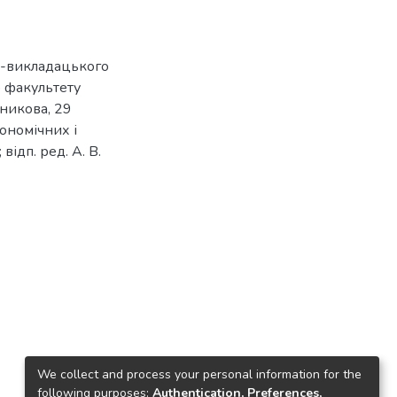
о-викладацького
о факультету
чникова, 29
кономічних і
відп. ред. А. В.
We collect and process your personal information for the
following purposes:
Authentication, Preferences,