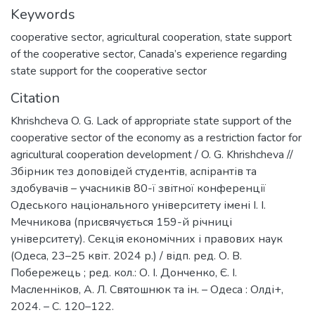
Keywords
cooperative sector
,
agricultural cooperation
,
state support
of the cooperative sector
,
Canada’s experience regarding
state support for the cooperative sector
Citation
Khrishcheva O. G. Lack of appropriate state support of the
cooperative sector of the economy as a restriction factor for
agricultural cooperation development / O. G. Khrishcheva //
Збірник тез доповідей студентів, аспірантів та
здобувачів – учасників 80-ї звітної конференції
Одеського національного університету імені І. І.
Мечникова (присвячується 159-й річниці
університету). Секція економічних і правових наук
(Одеса, 23–25 квіт. 2024 р.) / відп. ред. О. В.
Побережець ; ред. кол.: О. І. Донченко, Є. І.
Масленніков, А. Л. Святошнюк та ін. – Одеса : Олді+,
2024. – С. 120–122.