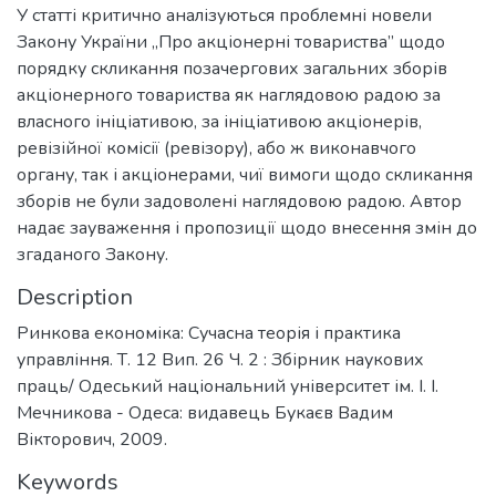
У статті критично аналізуються проблемні новели
Закону України „Про акціонерні товариства” щодо
порядку скликання позачергових загальних зборів
акціонерного товариства як наглядовою радою за
власного ініціативою, за ініціативою акціонерів,
ревізійної комісії (ревізору), або ж виконавчого
органу, так і акціонерами, чиї вимоги щодо скликання
зборів не були задоволені наглядовою радою. Автор
надає зауваження і пропозиції щодо внесення змін до
згаданого Закону.
Description
Ринкова економіка: Сучасна теорія і практика
управління. Т. 12 Вип. 26 Ч. 2 : Збірник наукових
праць/ Одеський національний університет ім. І. І.
Мечникова - Одеса: видавець Букаєв Вадим
Вікторович, 2009.
Keywords