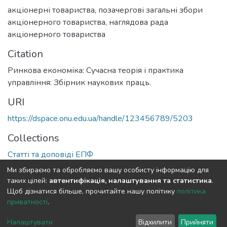
акціонерні товариства
,
позачергові загальні збори
акціонерного товариства
,
наглядова рада
акціонерного товариства
Citation
Ринкова економіка: Сучасна теорія і практика
управління: Збірник наукових праць.
URI
https://dspace.onu.edu.ua/handle/123456789/5203
Collections
Статті та доповіді ЕПФ
Ми збираємо та обробляємо вашу особисту інформацію для
Full item page
таких цілей:
автентифікація, налаштування та статистика
.
Щоб дізнатися більше, прочитайте нашу політику
політика
приватності
.
DSpace software
copyright © 2009-2026
LYRASIS
Cookie
Privacy
End User
Send
Налаштувати
Відхилити
Прийняти