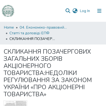
(current)
Log In
Communities
Home
04. Економіко-правовий факультет
&
Статті та доповіді ЕПФ
Collections
СКЛИКАННЯ ПОЗАЧЕРГОВИХ ЗАГАЛЬНИХ ЗБОРІВ АКЦІОНЕРНОГО ТОВАРИСТВА:НЕДОЛІКИ РЕГУЛЮВАННЯ ЗА ЗАКОНОМ УКРАЇНИ «ПРО АКЦІОНЕРНІ ТОВАРИСТВА»
All of DSpace
СКЛИКАННЯ ПОЗАЧЕРГОВИХ
ЗАГАЛЬНИХ ЗБОРІВ
Statistics
АКЦІОНЕРНОГО
ТОВАРИСТВА:НЕДОЛІКИ
РЕГУЛЮВАННЯ ЗА ЗАКОНОМ
УКРАЇНИ «ПРО АКЦІОНЕРНІ
ТОВАРИСТВА»