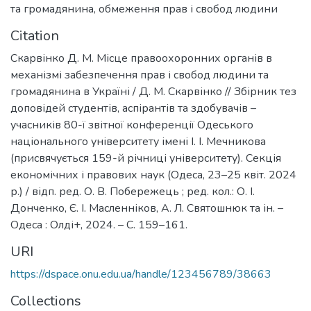
та громадянина
,
обмеження прав і свобод людини
Citation
Скарвінко Д. М. Місце правоохоронних органів в
механізмі забезпечення прав і свобод людини та
громадянина в Україні / Д. М. Скарвінко // Збірник тез
доповідей студентів, аспірантів та здобувачів –
учасників 80-ї звітної конференції Одеського
національного університету імені І. І. Мечникова
(присвячується 159-й річниці університету). Секція
економічних і правових наук (Одеса, 23–25 квіт. 2024
р.) / відп. ред. О. В. Побережець ; ред. кол.: О. І.
Донченко, Є. І. Масленніков, А. Л. Святошнюк та ін. –
Одеса : Олді+, 2024. – С. 159–161.
URI
https://dspace.onu.edu.ua/handle/123456789/38663
Collections