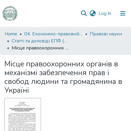
(current)
Log In
Communities
Home
04. Економіко-правовий факультет
Правові науки
&
Статті та доповіді ЕПФ (Правові науки)
Collections
Місце правоохоронних органів в механізмі забезпечення прав і свобод людини та громадянина в Україні
All of DSpace
Місце правоохоронних органів в
механізмі забезпечення прав і
Statistics
свобод людини та громадянина в
Україні