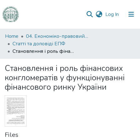
(current)
Log In
Communities
Home
04. Економіко-правовий факультет
&
Статті та доповіді ЕПФ
Collections
Становлення і роль фінансових конгломератів у функціонуванні фінансового ринку України
All of DSpace
Становлення і роль фінансових
конгломератів у функціонуванні
Statistics
фінансового ринку України
Files